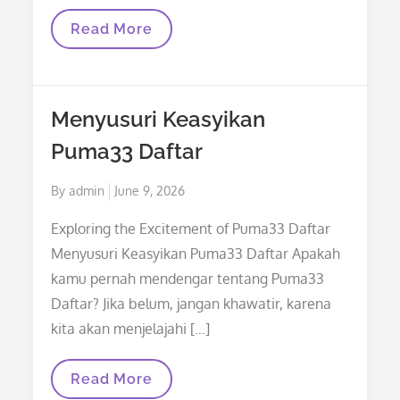
Menangi
Read More
Jackpot
Besar
Di
Slot88
Terpercaya!
Menyusuri Keasyikan
Puma33 Daftar
Posted
By
admin
June 9, 2026
on
Exploring the Excitement of Puma33 Daftar
Menyusuri Keasyikan Puma33 Daftar Apakah
kamu pernah mendengar tentang Puma33
Daftar? Jika belum, jangan khawatir, karena
kita akan menjelajahi […]
Menyusuri
Read More
Keasyikan