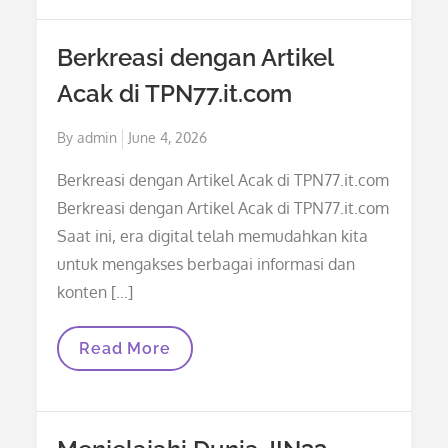
Di
Balik
Dukcorp:
Berkreasi dengan Artikel
Kisah
Perusahaan
Acak di TPN77.it.com
Kreatif
Yang
Menginspirasi
Posted
By
admin
June 4, 2026
on
Berkreasi dengan Artikel Acak di TPN77.it.com
Berkreasi dengan Artikel Acak di TPN77.it.com
Saat ini, era digital telah memudahkan kita
untuk mengakses berbagai informasi dan
konten […]
Berkreasi
Read More
Dengan
Artikel
Acak
Di
TPN77.it.com