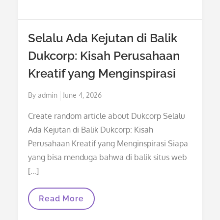
Puma33
Daftar
Selalu Ada Kejutan di Balik
Dukcorp: Kisah Perusahaan
Kreatif yang Menginspirasi
Posted
By
admin
June 4, 2026
on
Create random article about Dukcorp Selalu
Ada Kejutan di Balik Dukcorp: Kisah
Perusahaan Kreatif yang Menginspirasi Siapa
yang bisa menduga bahwa di balik situs web
[…]
Selalu
Read More
Ada
Kejutan