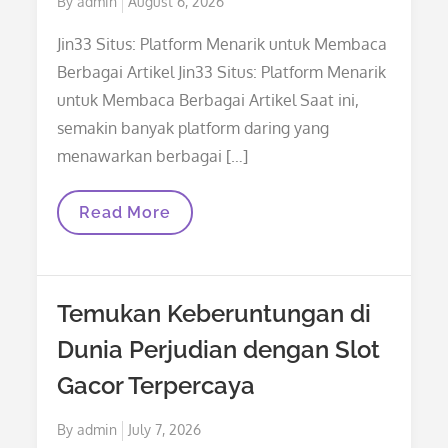
Posted
By
admin
August 6, 2026
on
Jin33 Situs: Platform Menarik untuk Membaca
Berbagai Artikel Jin33 Situs: Platform Menarik
untuk Membaca Berbagai Artikel Saat ini,
semakin banyak platform daring yang
menawarkan berbagai […]
Jin33
Read More
Situs:
Platform
Menarik
Untuk
Membaca
Temukan Keberuntungan di
Berbagai
Artikel
Dunia Perjudian dengan Slot
Gacor Terpercaya
Posted
By
admin
July 7, 2026