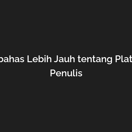
mbahas Lebih Jauh tentang Pl
Penulis