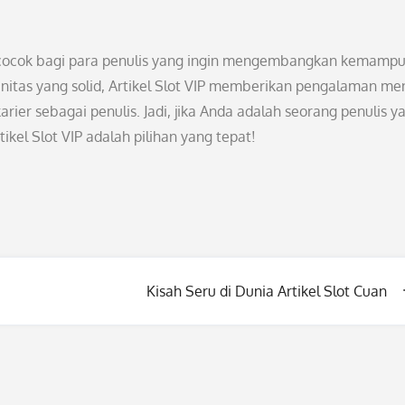
t cocok bagi para penulis yang ingin mengembangkan kemamp
nitas yang solid, Artikel Slot VIP memberikan pengalaman men
 sebagai penulis. Jadi, jika Anda adalah seorang penulis y
tikel Slot VIP adalah pilihan yang tepat!
Kisah Seru di Dunia Artikel Slot Cuan