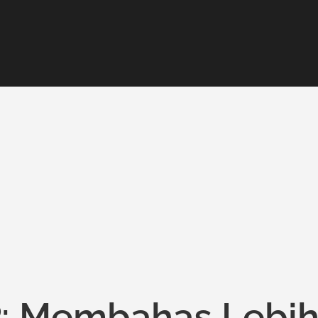
IP: Membahas Lebi