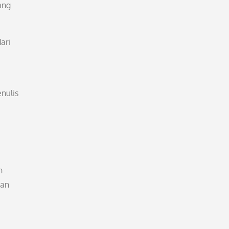
ang
ari
nulis
n
man