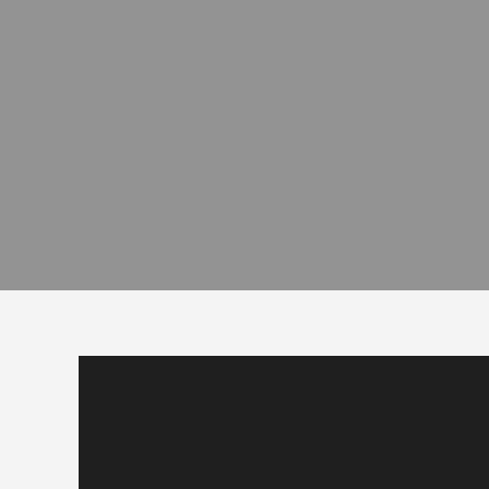
Skip
to
content