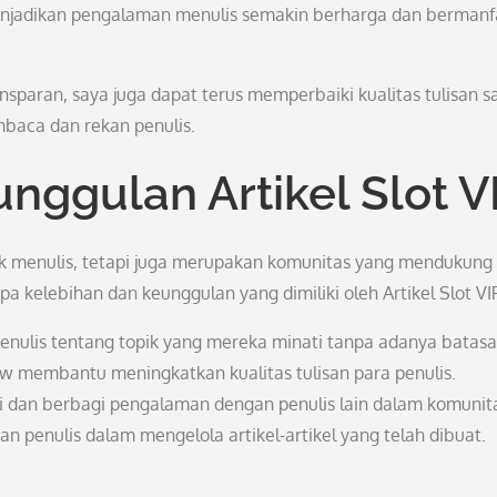
 menjadikan pengalaman menulis semakin berharga dan bermanf
sparan, saya juga dapat terus memperbaiki kualitas tulisan s
baca dan rekan penulis.
nggulan Artikel Slot V
ntuk menulis, tetapi juga merupakan komunitas yang mendukung
 kelebihan dan keunggulan yang dimiliki oleh Artikel Slot VI
enulis tentang topik yang mereka minati tanpa adanya batasa
ew membantu meningkatkan kualitas tulisan para penulis.
i dan berbagi pengalaman dengan penulis lain dalam komunit
penulis dalam mengelola artikel-artikel yang telah dibuat.