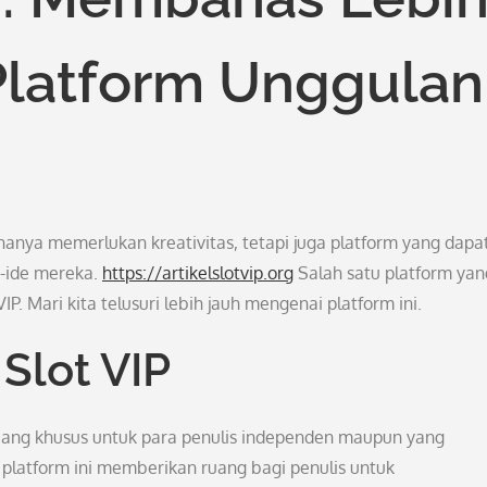
Platform Unggulan
 hanya memerlukan kreativitas, tetapi juga platform yang dapa
e-ide mereka.
https://artikelslotvip.org
Salah satu platform yan
P. Mari kita telusuri lebih jauh mengenai platform ini.
 Slot VIP
ancang khusus untuk para penulis independen maupun yang
platform ini memberikan ruang bagi penulis untuk