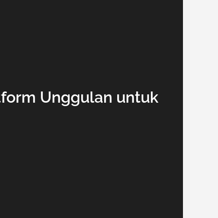
atform Unggulan untuk