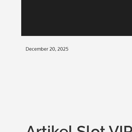
Posted
December 20, 2025
on
Artikel Slot V