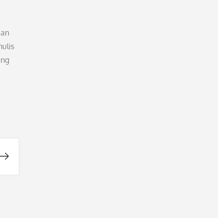
uan
ulis
ang