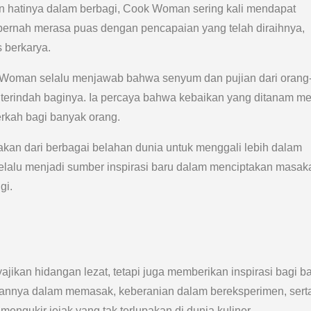
 hatinya dalam berbagi, Cook Woman sering kali mendapat
k pernah merasa puas dengan pencapaian yang telah diraihnya,
s berkarya.
k Woman selalu menjawab bahwa senyum dan pujian dari orang
erindah baginya. Ia percaya bahwa kebaikan yang ditanam me
erkah bagi banyak orang.
n dari berbagai belahan dunia untuk menggali lebih dalam
 selalu menjadi sumber inspirasi baru dalam menciptakan masak
gi.
ikan hidangan lezat, tetapi juga memberikan inspirasi bagi b
hliannya dalam memasak, keberanian dalam bereksperimen, sert
ngukir jejak yang tak terlupakan di dunia kuliner.