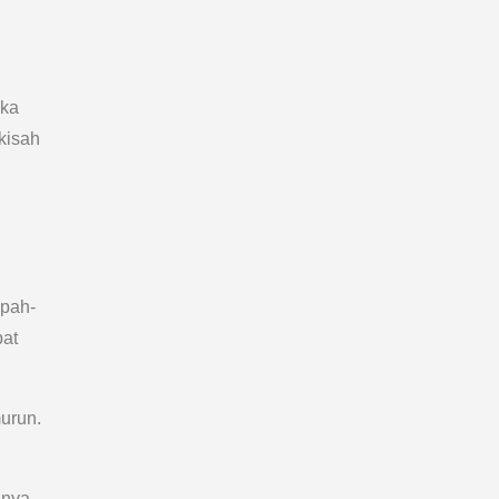
uka
 kisah
mpah-
pat
urun.
unya