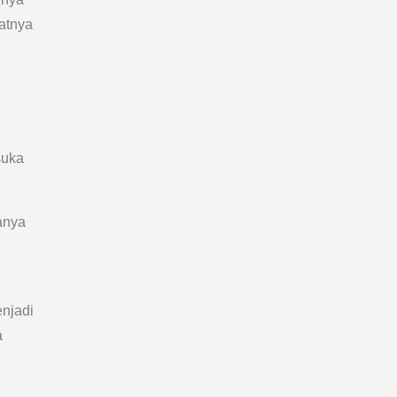
atnya
suka
anya
njadi
a