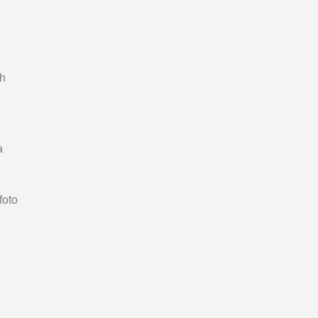
ah
a
foto