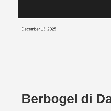
Posted
December 13, 2025
on
Berbogel di D