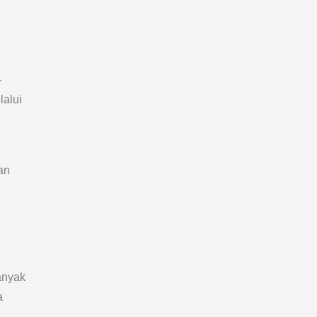
-
lalui
an
anyak
a