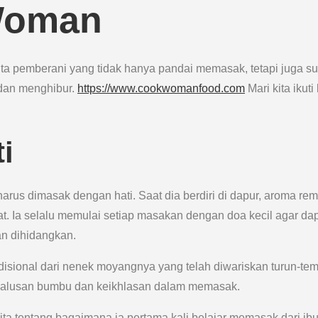
Woman
a pemberani yang tidak hanya pandai memasak, tetapi juga s
 dan menghibur.
https://www.cookwomanfood.com
Mari kita ikuti
i
s dimasak dengan hati. Saat dia berdiri di dapur, aroma re
 Ia selalu memulai setiap masakan dengan doa kecil agar da
an dihidangkan.
isional dari nenek moyangnya yang telah diwariskan turun-tem
kehalusan bumbu dan keikhlasan dalam memasak.
a tentang bagaimana ia pertama kali belajar memasak dari ib