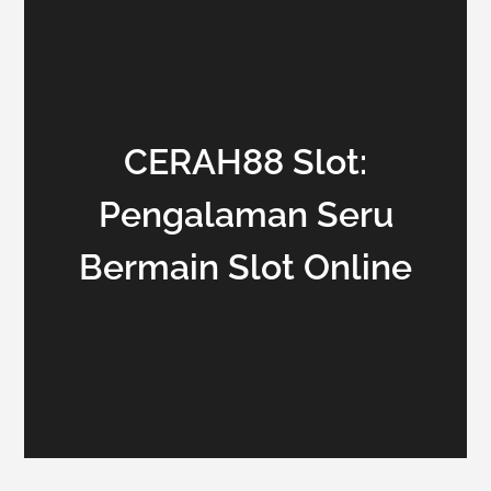
CERAH88 Slot:
Pengalaman Seru
Bermain Slot Online