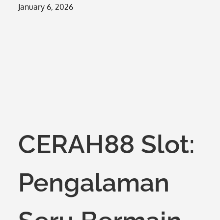
Posted
January 6, 2026
on
CERAH88 Slot:
Pengalaman