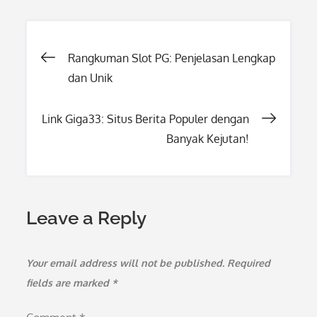
Post
Rangkuman Slot PG: Penjelasan Lengkap
dan Unik
navigation
Link Giga33: Situs Berita Populer dengan
Banyak Kejutan!
Leave a Reply
Your email address will not be published.
Required
fields are marked
*