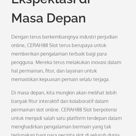
Masa Depan
Dengan terus berkembangnya industri perjudian
online, CERAH88 Slot terus berupaya untuk
memberikan pengalaman terbaik bagi para
pengguna. Mereka terus melakukan inovasi dalam
hal permainan, fitur, dan layanan untuk
memastikan kepuasan pemain selalu terjaga.
Di masa depan, kita mungkin akan melihat lebih
banyak fitur interaktif dan kolaboratif dalam
permainan slot online. CERAH88 Slot berpotensi
untuk menjadi salah satu platform terdepan dalam
menghadirkan pengalaman bermain yang tak
terlupakan bagi para pecinta slot di seluruh dunia.