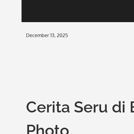
Posted
December 13, 2025
on
Cerita Seru di 
Photo