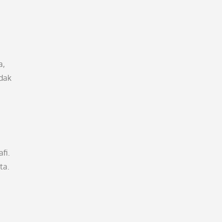
a,
idak
fi.
ta.