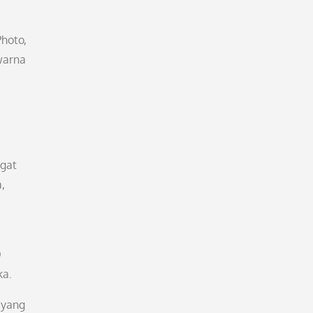
Photo,
warna
ngat
,
O
ka.
 yang