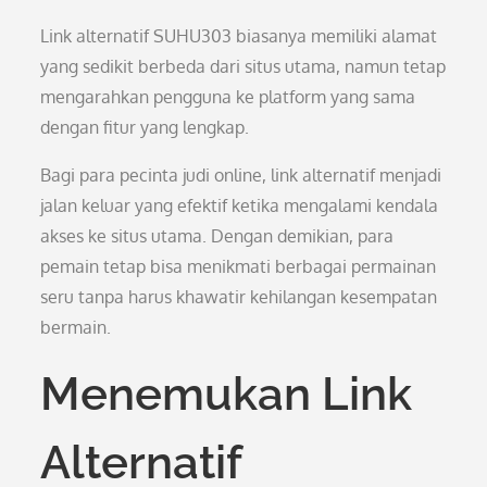
Link alternatif SUHU303 biasanya memiliki alamat
yang sedikit berbeda dari situs utama, namun tetap
mengarahkan pengguna ke platform yang sama
dengan fitur yang lengkap.
Bagi para pecinta judi online, link alternatif menjadi
jalan keluar yang efektif ketika mengalami kendala
akses ke situs utama. Dengan demikian, para
pemain tetap bisa menikmati berbagai permainan
seru tanpa harus khawatir kehilangan kesempatan
bermain.
Menemukan Link
Alternatif