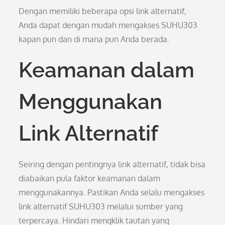
Dengan memiliki beberapa opsi link alternatif,
Anda dapat dengan mudah mengakses SUHU303
kapan pun dan di mana pun Anda berada.
Keamanan dalam
Menggunakan
Link Alternatif
Seiring dengan pentingnya link alternatif, tidak bisa
diabaikan pula faktor keamanan dalam
menggunakannya. Pastikan Anda selalu mengakses
link alternatif SUHU303 melalui sumber yang
terpercaya. Hindari mengklik tautan yang