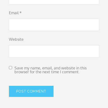
Email
*
Website
Save my name, email, and website in this
browser for the next time I comment.