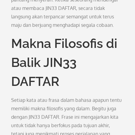
atau membaca JIN33 DAFTAR, secara tidak
langsung akan terpancar semangat untuk terus
maju dan berjuang menghadapi segala cobaan.
Makna Filosofis di
Balik JIN33
DAFTAR
Setiap kata atau frasa dalam bahasa apapun tentu
memiliki makna filosofis yang dalam. Begitu juga
dengan JIN33 DAFTAR. Frase ini mengajarkan kita
untuk tidak hanya berfokus pada tujuan akhir,
tetapi juga menikmati proses perjalanan yang