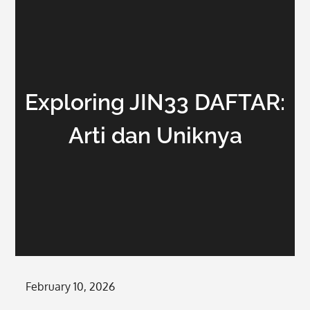
Exploring JIN33 DAFTAR:
Arti dan Uniknya
Posted
February 10, 2026
on