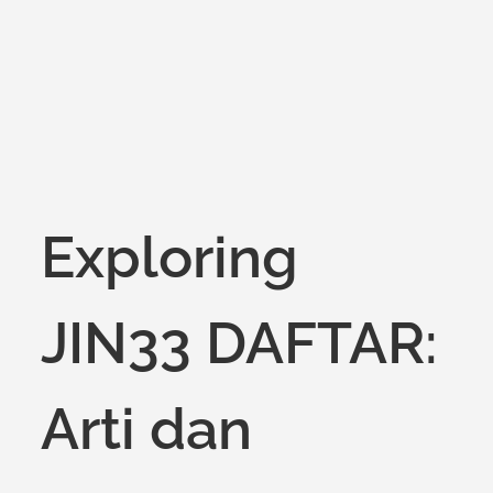
Exploring
JIN33 DAFTAR:
Arti dan