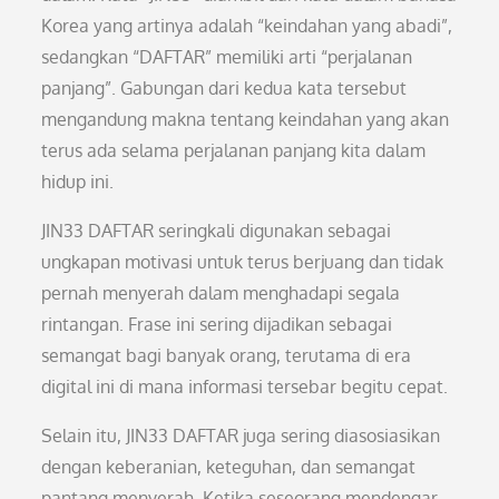
Korea yang artinya adalah “keindahan yang abadi”,
sedangkan “DAFTAR” memiliki arti “perjalanan
panjang”. Gabungan dari kedua kata tersebut
mengandung makna tentang keindahan yang akan
terus ada selama perjalanan panjang kita dalam
hidup ini.
JIN33 DAFTAR seringkali digunakan sebagai
ungkapan motivasi untuk terus berjuang dan tidak
pernah menyerah dalam menghadapi segala
rintangan. Frase ini sering dijadikan sebagai
semangat bagi banyak orang, terutama di era
digital ini di mana informasi tersebar begitu cepat.
Selain itu, JIN33 DAFTAR juga sering diasosiasikan
dengan keberanian, keteguhan, dan semangat
pantang menyerah. Ketika seseorang mendengar