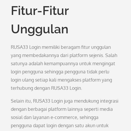
Fitur-Fitur
Unggulan
RUSA33 Login memiliki beragam fitur unggulan
yang membedakannya dari platform sejenis. Salah
satunya adalah kemampuannya untuk mengingat
login pengguna sehingga pengguna tidak perlu
login ulang setiap kali mengakses platform yang
terhubung dengan RUSA33 Login.
Selain itu, RUSA33 Login juga mendukung integrasi
dengan berbagai platform lainnya seperti media
sosial dan layanan e-commerce, sehingga
pengguna dapat login dengan satu akun untuk