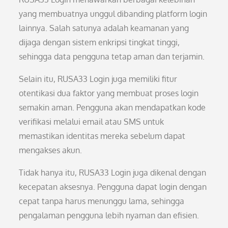
yang membuatnya unggul dibanding platform login
lainnya. Salah satunya adalah keamanan yang
dijaga dengan sistem enkripsi tingkat tinggi,
sehingga data pengguna tetap aman dan terjamin.
Selain itu, RUSA33 Login juga memiliki fitur
otentikasi dua faktor yang membuat proses login
semakin aman. Pengguna akan mendapatkan kode
verifikasi melalui email atau SMS untuk
memastikan identitas mereka sebelum dapat
mengakses akun.
Tidak hanya itu, RUSA33 Login juga dikenal dengan
kecepatan aksesnya. Pengguna dapat login dengan
cepat tanpa harus menunggu lama, sehingga
pengalaman pengguna lebih nyaman dan efisien.