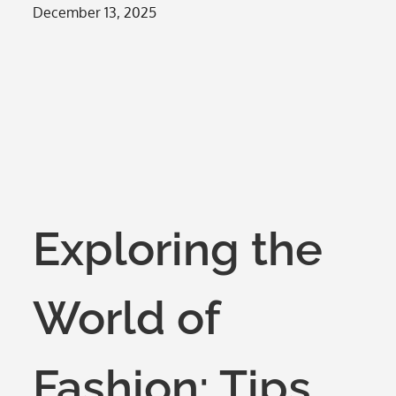
Posted
December 13, 2025
on
Exploring the
World of
Fashion: Tips