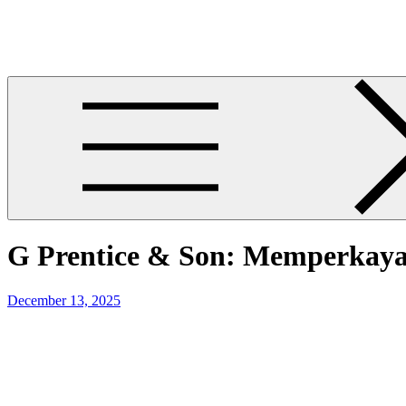
Skip
Mika Brielle Wellness
to
Mika Brielle Wellness
content
G Prentice & Son: Memperkaya 
Posted
December 13, 2025
on