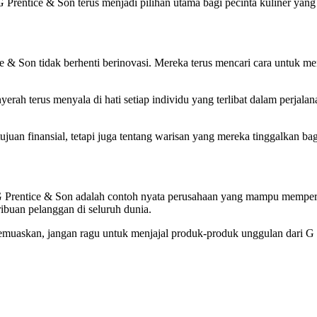
 Prentice & Son terus menjadi pilihan utama bagi pecinta kuliner yang 
e & Son tidak berhenti berinovasi. Mereka terus mencari cara untuk men
rah terus menyala di hati setiap individu yang terlibat dalam perjal
juan finansial, tetapi juga tentang warisan yang mereka tinggalkan ba
 G Prentice & Son adalah contoh nyata perusahaan yang mampu memper
buan pelanggan di seluruh dunia.
uaskan, jangan ragu untuk menjajal produk-produk unggulan dari G Pr