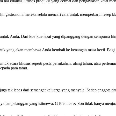
m hal kualitas. Proses produksi yang cermat dan pengawasan ketat mem
m ahli gastronomi mereka selalu mencari cara untuk memperbarui resep
 untuk Anda. Dari kue-kue lezat yang dipanggang dengan sempurna hin
entik yang akan membawa Anda kembali ke kenangan masa kecil. Bagi y
ntuk acara khusus seperti pesta pernikahan, ulang tahun, atau pertemu
epada para tamu.
juga tak lepas dari semangat keluarga yang menyala. Setiap anggota tim
i layanan pelanggan yang istimewa. G Prentice & Son tidak hanya menj