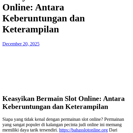
Online: Antara
Keberuntungan dan
Keterampilan
Posted
December 20, 2025
on
Keasyikan Bermain Slot Online: Antara
Keberuntungan dan Keterampilan
Siapa yang tidak kenal dengan permainan slot online? Permainan
yang sangat populer di kalangan pecinta judi online ini memang
memiliki daya tarik tersendiri.
https://bahasslotonline.org
Dari