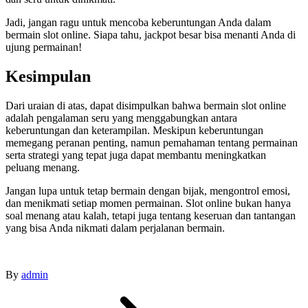
Jadi, jangan ragu untuk mencoba keberuntungan Anda dalam
bermain slot online. Siapa tahu, jackpot besar bisa menanti Anda di
ujung permainan!
Kesimpulan
Dari uraian di atas, dapat disimpulkan bahwa bermain slot online
adalah pengalaman seru yang menggabungkan antara
keberuntungan dan keterampilan. Meskipun keberuntungan
memegang peranan penting, namun pemahaman tentang permainan
serta strategi yang tepat juga dapat membantu meningkatkan
peluang menang.
Jangan lupa untuk tetap bermain dengan bijak, mengontrol emosi,
dan menikmati setiap momen permainan. Slot online bukan hanya
soal menang atau kalah, tetapi juga tentang keseruan dan tantangan
yang bisa Anda nikmati dalam perjalanan bermain.
By
admin
Post
navigation