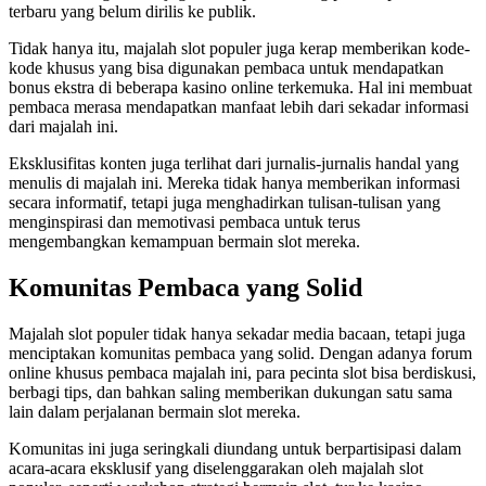
terbaru yang belum dirilis ke publik.
Tidak hanya itu, majalah slot populer juga kerap memberikan kode-
kode khusus yang bisa digunakan pembaca untuk mendapatkan
bonus ekstra di beberapa kasino online terkemuka. Hal ini membuat
pembaca merasa mendapatkan manfaat lebih dari sekadar informasi
dari majalah ini.
Eksklusifitas konten juga terlihat dari jurnalis-jurnalis handal yang
menulis di majalah ini. Mereka tidak hanya memberikan informasi
secara informatif, tetapi juga menghadirkan tulisan-tulisan yang
menginspirasi dan memotivasi pembaca untuk terus
mengembangkan kemampuan bermain slot mereka.
Komunitas Pembaca yang Solid
Majalah slot populer tidak hanya sekadar media bacaan, tetapi juga
menciptakan komunitas pembaca yang solid. Dengan adanya forum
online khusus pembaca majalah ini, para pecinta slot bisa berdiskusi,
berbagi tips, dan bahkan saling memberikan dukungan satu sama
lain dalam perjalanan bermain slot mereka.
Komunitas ini juga seringkali diundang untuk berpartisipasi dalam
acara-acara eksklusif yang diselenggarakan oleh majalah slot