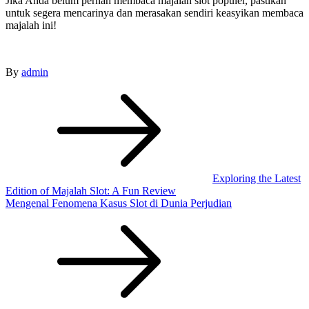
Jika Anda belum pernah membaca majalah slot populer, pastikan
untuk segera mencarinya dan merasakan sendiri keasyikan membaca
majalah ini!
By
admin
Post
navigation
Exploring the Latest
Edition of Majalah Slot: A Fun Review
Mengenal Fenomena Kasus Slot di Dunia Perjudian