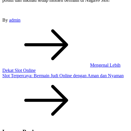
positif dan nikmati setiap momen bermain di Naga99 Slot!
By
admin
Post
navigation
Mengenal Lebih
Dekat Slot Online
Slot Terpercaya: Bermain Judi Online dengan Aman dan Nyaman