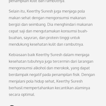
penampilan kulit dan rambutnya.
Selain itu, Keerthy Suresh juga menjaga pola
makan sehat dengan mengonsumsi makanan
bergizi dan seimbang. Dia menghindari makanan
cepat saji dan mengutamakan konsumsi buah-
buahan, sayuran, dan protein tinggi untuk
mendukung kesehatan kulit dan rambutnya.
Kebiasaan baik Keerthy Suresh dalam menjaga
kesehatan tubuhnya juga tercermin dari larangan
mengonsumsi alkohol dan merokok, yang dapat
berdampak negatif pada penampilan fisik. Dengan
menjalani pola hidup sehat, Keerthy Suresh
berhasil mempertahankan kecantikan alaminya
secara optimal.