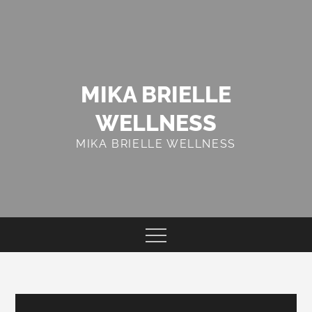
Skip
to
content
MIKA BRIELLE
WELLNESS
MIKA BRIELLE WELLNESS