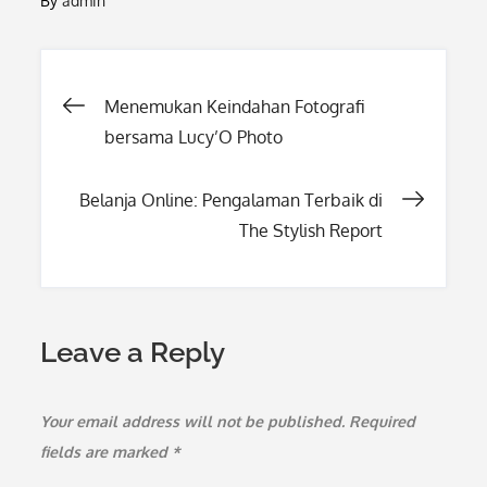
By
admin
Post
Menemukan Keindahan Fotografi
bersama Lucy’O Photo
navigation
Belanja Online: Pengalaman Terbaik di
The Stylish Report
Leave a Reply
Your email address will not be published.
Required
fields are marked
*