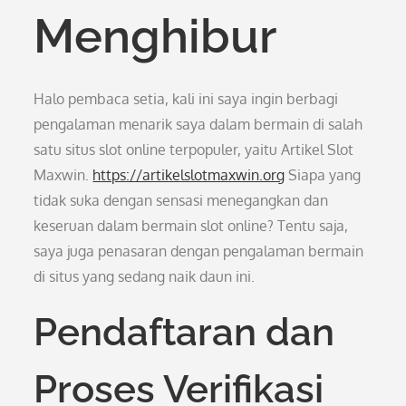
Menghibur
Halo pembaca setia, kali ini saya ingin berbagi
pengalaman menarik saya dalam bermain di salah
satu situs slot online terpopuler, yaitu Artikel Slot
Maxwin.
https://artikelslotmaxwin.org
Siapa yang
tidak suka dengan sensasi menegangkan dan
keseruan dalam bermain slot online? Tentu saja,
saya juga penasaran dengan pengalaman bermain
di situs yang sedang naik daun ini.
Pendaftaran dan
Proses Verifikasi