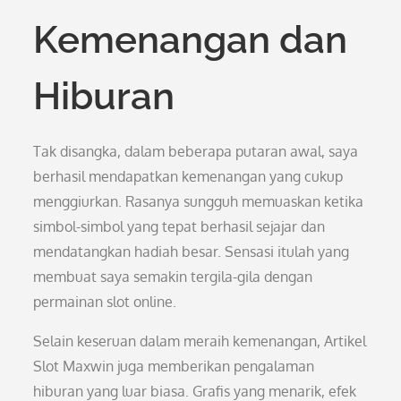
Kemenangan dan
Hiburan
Tak disangka, dalam beberapa putaran awal, saya
berhasil mendapatkan kemenangan yang cukup
menggiurkan. Rasanya sungguh memuaskan ketika
simbol-simbol yang tepat berhasil sejajar dan
mendatangkan hadiah besar. Sensasi itulah yang
membuat saya semakin tergila-gila dengan
permainan slot online.
Selain keseruan dalam meraih kemenangan, Artikel
Slot Maxwin juga memberikan pengalaman
hiburan yang luar biasa. Grafis yang menarik, efek