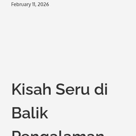
Posted
February 11, 2026
on
Kisah Seru di
Balik