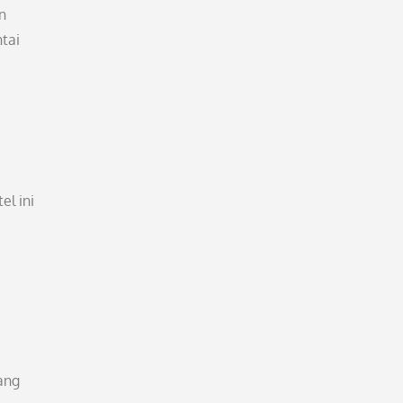
n
tai
l ini
ang