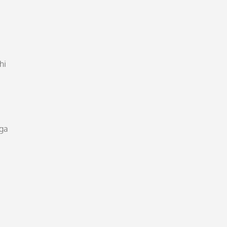
hi
uga