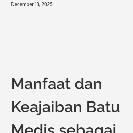
Posted
December 13, 2025
on
Manfaat dan
Keajaiban Batu
Medis sebagai