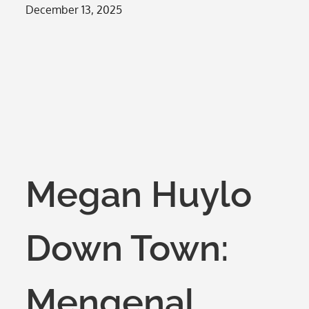
Posted
December 13, 2025
on
Megan Huylo
Down Town:
Mengenal