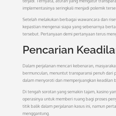
terjadi. Ternyata, aturan yang mengatur transpar
implementasinya seringkali menjadi polemik tersen
Setelah melakukan berbagai wawancara dan riset
kepastian mengenai siapa yang sebenarnya berta
tersebut. Pertanyaan demi pertanyaan terus meng
Pencarian Keadil
Dalam perjalanan mencari kebenaran, masyarakat p
bermunculan, menuntut transparansi penuh dari pih
dalam menyoroti dan memperjuangkan keadilan b
Di tengah sorotan yang semakin tajam, kasino ya
operasinya untuk memberi ruang bagi proses peny
titik balik dalam perjalanan kasus ini, namun pe
menggantung.