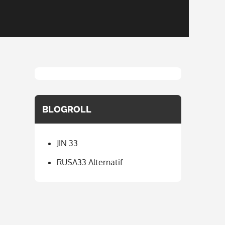
BLOGROLL
JIN 33
RUSA33 Alternatif