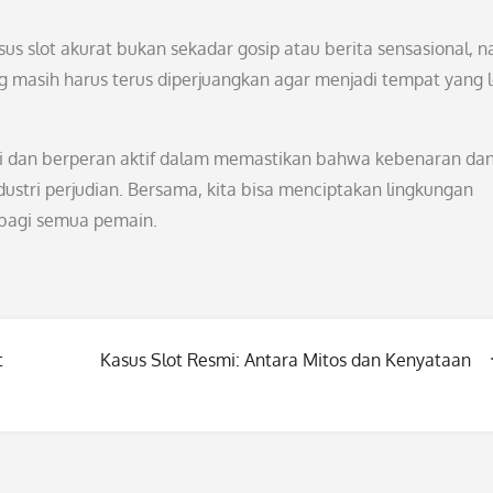
asus slot akurat bukan sekadar gosip atau berita sensasional, 
ng masih harus terus diperjuangkan agar menjadi tempat yang 
ni dan berperan aktif dalam memastikan bahwa kebenaran da
dustri perjudian. Bersama, kita bisa menciptakan lingkungan
 bagi semua pemain.
t
Kasus Slot Resmi: Antara Mitos dan Kenyataan