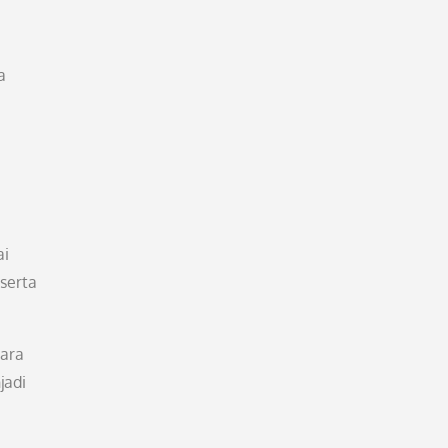
a
ai
 serta
tara
jadi