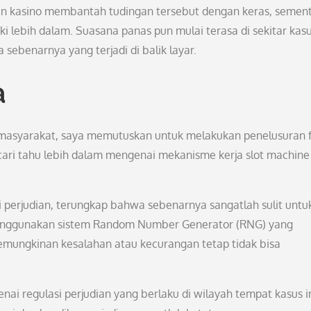
men kasino membantah tudingan tersebut dengan keras, semen
i lebih dalam. Suasana panas pun mulai terasa di sekitar kasus
ebenarnya yang terjadi di balik layar.
a
i masyarakat, saya memutuskan untuk melakukan penelusuran 
ari tahu lebih dalam mengenai mekanisme kerja slot machine
 perjudian, terungkap bahwa sebenarnya sangatlah sulit untu
 menggunakan sistem Random Number Generator (RNG) yang
mungkinan kesalahan atau kecurangan tetap tidak bisa
genai regulasi perjudian yang berlaku di wilayah tempat kasus i