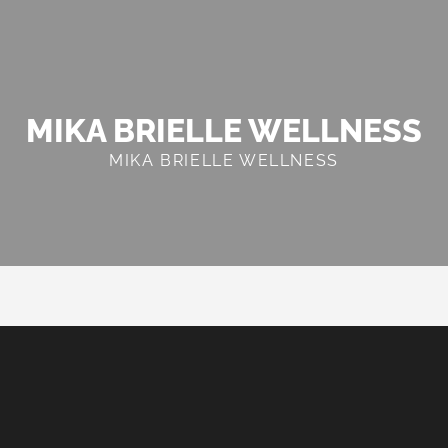
MIKA BRIELLE WELLNESS
MIKA BRIELLE WELLNESS