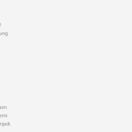
!
dung
aim
demi
njadi.