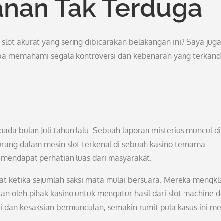
anan Tak Terduga
ot akurat yang sering dibicarakan belakangan ini? Saya juga
ncoba memahami segala kontroversi dan kebenaran yang terkan
pada bulan Juli tahun lalu. Sebuah laporan misterius muncul di
rang dalam mesin slot terkenal di sebuah kasino ternama.
an mendapat perhatian luas dari masyarakat.
at ketika sejumlah saksi mata mulai bersuara. Mereka mengkl
kan oleh pihak kasino untuk mengatur hasil dari slot machine 
 dan kesaksian bermunculan, semakin rumit pula kasus ini me