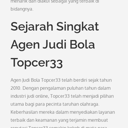
menarik dan diakui sebagai yang terbaik di
bidangnya.
Sejarah Singkat
Agen Judi Bola
Topcer33
Agen Judi Bola Topcer33 telah berdiri sejak tahun
2010. Dengan pengalaman puluhan tahun dalam
industri judi online, Topcer33 telah menjadi pilihan
utama bagi para pecinta taruhan olahraga.
Keberhasilan mereka dalam menyediakan layanan
terbaik dan keamanan yang terjamin membuat