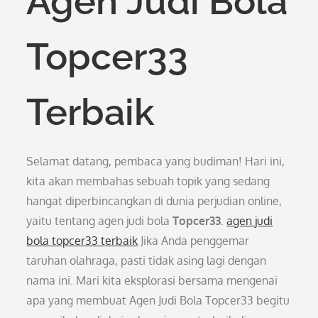
Agen Judi Bola
Topcer33
Terbaik
Selamat datang, pembaca yang budiman! Hari ini,
kita akan membahas sebuah topik yang sedang
hangat diperbincangkan di dunia perjudian online,
yaitu tentang agen judi bola
Topcer33
.
agen judi
bola topcer33 terbaik
Jika Anda penggemar
taruhan olahraga, pasti tidak asing lagi dengan
nama ini. Mari kita eksplorasi bersama mengenai
apa yang membuat Agen Judi Bola Topcer33 begitu