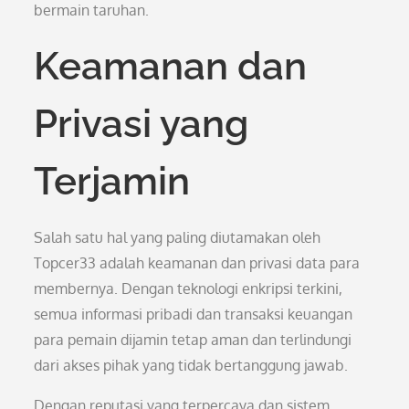
bermain taruhan.
Keamanan dan
Privasi yang
Terjamin
Salah satu hal yang paling diutamakan oleh
Topcer33 adalah keamanan dan privasi data para
membernya. Dengan teknologi enkripsi terkini,
semua informasi pribadi dan transaksi keuangan
para pemain dijamin tetap aman dan terlindungi
dari akses pihak yang tidak bertanggung jawab.
Dengan reputasi yang terpercaya dan sistem