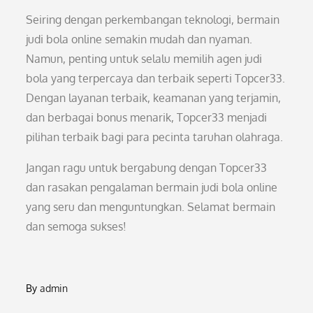
Seiring dengan perkembangan teknologi, bermain
judi bola online semakin mudah dan nyaman.
Namun, penting untuk selalu memilih agen judi
bola yang terpercaya dan terbaik seperti Topcer33.
Dengan layanan terbaik, keamanan yang terjamin,
dan berbagai bonus menarik, Topcer33 menjadi
pilihan terbaik bagi para pecinta taruhan olahraga.
Jangan ragu untuk bergabung dengan Topcer33
dan rasakan pengalaman bermain judi bola online
yang seru dan menguntungkan. Selamat bermain
dan semoga sukses!
By
admin