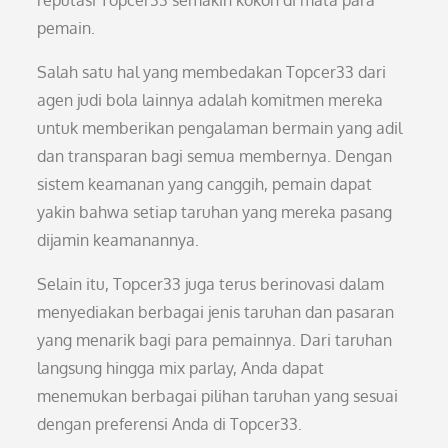
reputasi Topcer33 semakin kokoh di mata para
pemain.
Salah satu hal yang membedakan Topcer33 dari
agen judi bola lainnya adalah komitmen mereka
untuk memberikan pengalaman bermain yang adil
dan transparan bagi semua membernya. Dengan
sistem keamanan yang canggih, pemain dapat
yakin bahwa setiap taruhan yang mereka pasang
dijamin keamanannya.
Selain itu, Topcer33 juga terus berinovasi dalam
menyediakan berbagai jenis taruhan dan pasaran
yang menarik bagi para pemainnya. Dari taruhan
langsung hingga mix parlay, Anda dapat
menemukan berbagai pilihan taruhan yang sesuai
dengan preferensi Anda di Topcer33.