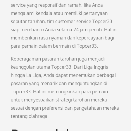
service yang responsif dan ramah. Jika Anda
mengalami kendala atau memiliki pertanyaan
seputar taruhan, tim customer service Topcer33
siap membantu Anda selama 24 jam penuh. Hal ini
memberikan rasa nyaman dan kepercayaan bagi
para pemain dalam bermain di Topcer33.
Keberagaman pasaran taruhan juga menjadi
keunggulan utama Topcer33. Dari Liga Inggris
hingga La Liga, Anda dapat menemukan berbagai
pasaran yang menarik dan menguntungkan di
Topcer33. Hal ini memungkinkan para pemain
untuk menyesuaikan strategi taruhan mereka
sesuai dengan preferensi dan pengetahuan mereka
tentang olahraga.