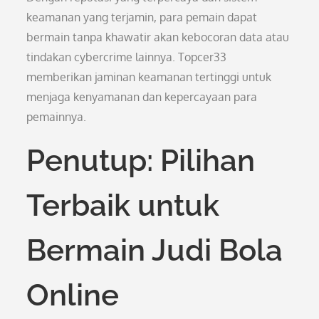
keamanan yang terjamin, para pemain dapat
bermain tanpa khawatir akan kebocoran data atau
tindakan cybercrime lainnya. Topcer33
memberikan jaminan keamanan tertinggi untuk
menjaga kenyamanan dan kepercayaan para
pemainnya.
Penutup: Pilihan
Terbaik untuk
Bermain Judi Bola
Online