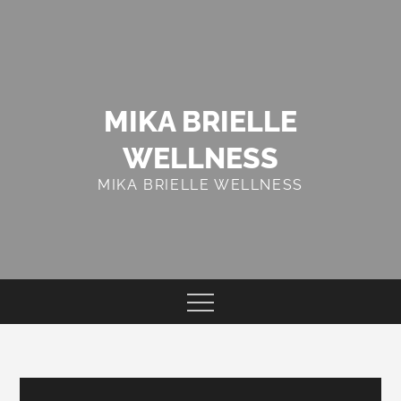
Skip
to
content
MIKA BRIELLE
WELLNESS
MIKA BRIELLE WELLNESS