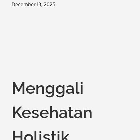
Posted
December 13, 2025
on
Menggali
Kesehatan
Holistik