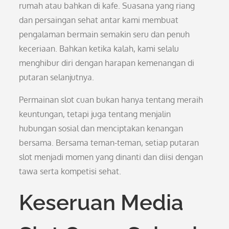
rumah atau bahkan di kafe. Suasana yang riang
dan persaingan sehat antar kami membuat
pengalaman bermain semakin seru dan penuh
keceriaan. Bahkan ketika kalah, kami selalu
menghibur diri dengan harapan kemenangan di
putaran selanjutnya.
Permainan slot cuan bukan hanya tentang meraih
keuntungan, tetapi juga tentang menjalin
hubungan sosial dan menciptakan kenangan
bersama. Bersama teman-teman, setiap putaran
slot menjadi momen yang dinanti dan diisi dengan
tawa serta kompetisi sehat.
Keseruan Media