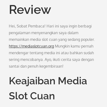
Review
Hei, Sobat Pembaca! Hari ini saya ingin berbagi
pengalaman menyenangkan saya dalam
memainkan media slot cuan yang sedang populer.
https://mediaslotcuan.org
Mungkin kamu pernah
mendengar tentang media ini atau bahkan sudah
sering mencobanya. Ayo, ikuti cerita saya dengan
santai dan penuh kegembiraan!
Keajaiban Media
Slot Cuan