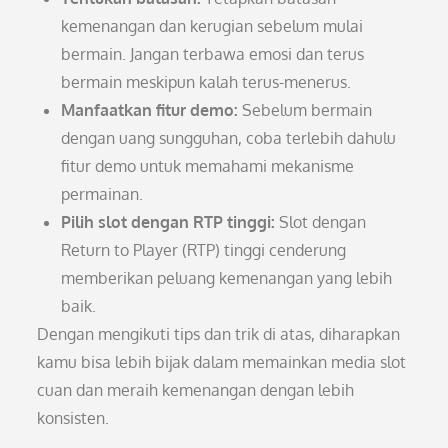
kemenangan dan kerugian sebelum mulai
bermain. Jangan terbawa emosi dan terus
bermain meskipun kalah terus-menerus.
Manfaatkan fitur demo:
Sebelum bermain
dengan uang sungguhan, coba terlebih dahulu
fitur demo untuk memahami mekanisme
permainan.
Pilih slot dengan RTP tinggi:
Slot dengan
Return to Player (RTP) tinggi cenderung
memberikan peluang kemenangan yang lebih
baik.
Dengan mengikuti tips dan trik di atas, diharapkan
kamu bisa lebih bijak dalam memainkan media slot
cuan dan meraih kemenangan dengan lebih
konsisten.