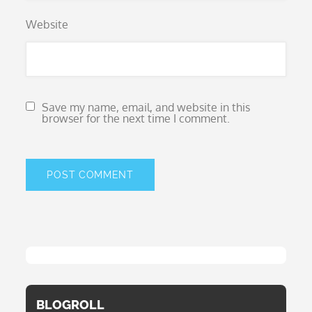
Website
Save my name, email, and website in this
browser for the next time I comment.
BLOGROLL