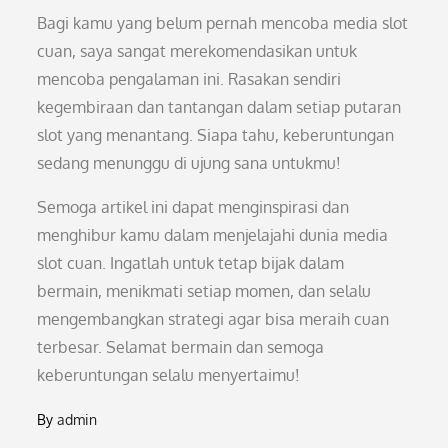
Bagi kamu yang belum pernah mencoba media slot
cuan, saya sangat merekomendasikan untuk
mencoba pengalaman ini. Rasakan sendiri
kegembiraan dan tantangan dalam setiap putaran
slot yang menantang. Siapa tahu, keberuntungan
sedang menunggu di ujung sana untukmu!
Semoga artikel ini dapat menginspirasi dan
menghibur kamu dalam menjelajahi dunia media
slot cuan. Ingatlah untuk tetap bijak dalam
bermain, menikmati setiap momen, dan selalu
mengembangkan strategi agar bisa meraih cuan
terbesar. Selamat bermain dan semoga
keberuntungan selalu menyertaimu!
By
admin