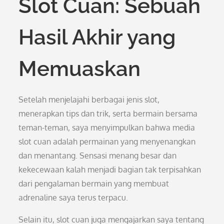
Slot Cuan: Sebuah
Hasil Akhir yang
Memuaskan
Setelah menjelajahi berbagai jenis slot,
menerapkan tips dan trik, serta bermain bersama
teman-teman, saya menyimpulkan bahwa media
slot cuan adalah permainan yang menyenangkan
dan menantang. Sensasi menang besar dan
kekecewaan kalah menjadi bagian tak terpisahkan
dari pengalaman bermain yang membuat
adrenaline saya terus terpacu.
Selain itu, slot cuan juga mengajarkan saya tentang