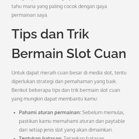
tahu mana yang paling cocok dengan gaya
permainan saya.
Tips dan Trik
Bermain Slot Cuan
Untuk dapat meraih cuan besar di media slot, tentu
diperlukan strategi dan pemahaman yang baik.
Berikut beberapa tips dan trik bermain slot cuan
yang mungkin dapat membantu kamu:
Pahami aturan permainan:
Sebelum memulai,
pastikan kamu memahami aturan dan paytable
dari setiap jenis slot yang akan dimainkan.
Tentukan batasan:
Tetapkan batasan