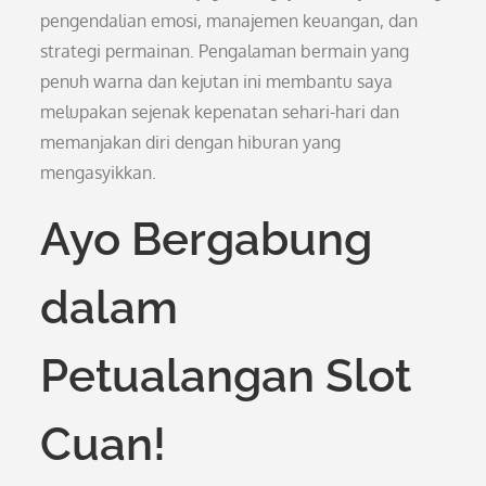
pengendalian emosi, manajemen keuangan, dan
strategi permainan. Pengalaman bermain yang
penuh warna dan kejutan ini membantu saya
melupakan sejenak kepenatan sehari-hari dan
memanjakan diri dengan hiburan yang
mengasyikkan.
Ayo Bergabung
dalam
Petualangan Slot
Cuan!