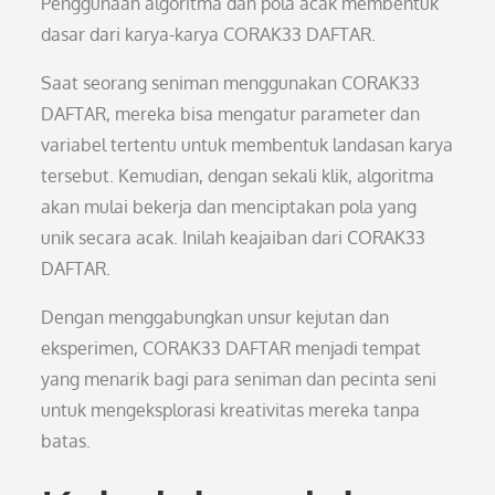
Penggunaan algoritma dan pola acak membentuk
dasar dari karya-karya CORAK33 DAFTAR.
Saat seorang seniman menggunakan CORAK33
DAFTAR, mereka bisa mengatur parameter dan
variabel tertentu untuk membentuk landasan karya
tersebut. Kemudian, dengan sekali klik, algoritma
akan mulai bekerja dan menciptakan pola yang
unik secara acak. Inilah keajaiban dari CORAK33
DAFTAR.
Dengan menggabungkan unsur kejutan dan
eksperimen, CORAK33 DAFTAR menjadi tempat
yang menarik bagi para seniman dan pecinta seni
untuk mengeksplorasi kreativitas mereka tanpa
batas.