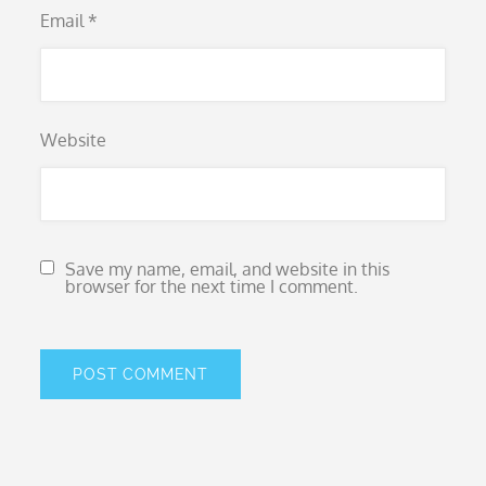
Email
*
Website
Save my name, email, and website in this
browser for the next time I comment.