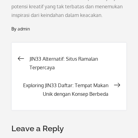
potensi kreatif yang tak terbatas dan menemukan
inspirasi dari keindahan dalam keacakan.
By
admin
Post
JIN33 Alternatif: Situs Ramalan
Terpercaya
navigation
Exploring JIN33 Daftar: Tempat Makan
Unik dengan Konsep Berbeda
Leave a Reply