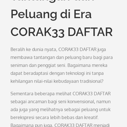
Peluang di Era
CORAK33 DAFTAR
Beralih ke dunia nyata, CORAK33 DAFTAR juga
membawa tantangan dan peluang baru bagi para
seniman dan penggiat seni. Bagaimana mereka
dapat beradaptasi dengan teknologi ini tanpa
kehilangan nilai-nilai kebudayaan tradisional?
Sementara beberapa melihat CORAK33 DAFTAR
sebagai ancaman bagi seni konvensional, namun
ada juga yang melihatnya sebagai peluang untuk
berekspresi secara lebih bebas dan kreatif.
Bagaimana pun juga, CORAK33 DAFTAR menjadi