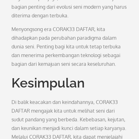
bagian penting dari evolusi seni modern yang harus
diterima dengan terbuka.
Menyongsong era CORAK33 DAFTAR, kita
dihadapkan pada perubahan paradigma dalam
dunia seni. Penting bagi kita untuk tetap terbuka
dan menerima perkembangan teknologi sebagai
bagian dari kemajuan seni secara keseluruhan.
Kesimpulan
Di balik keacakan dan keindahannya, CORAK33
DAFTAR mengajak kita untuk melihat seni dari
sudut pandang yang berbeda. Kebebasan, kejutan,
dan keunikan menjadi kunci dalam setiap karyanya.
Melalui CORAK33 DAFTAR, kita dapat menjelajahi