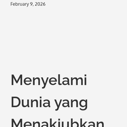
Posted
February 9, 2026
on
Menyelami
Dunia yang
Menakjubkan