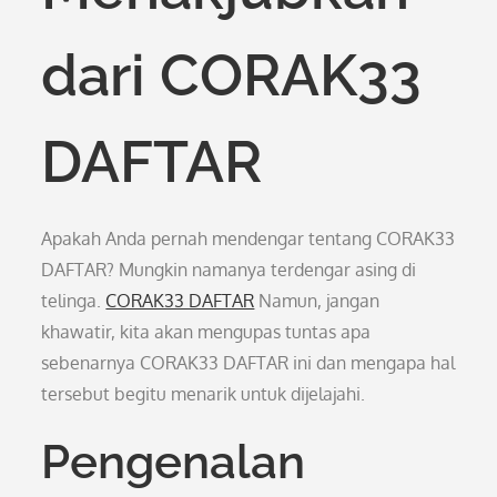
dari CORAK33
DAFTAR
Apakah Anda pernah mendengar tentang CORAK33
DAFTAR? Mungkin namanya terdengar asing di
telinga.
CORAK33 DAFTAR
Namun, jangan
khawatir, kita akan mengupas tuntas apa
sebenarnya CORAK33 DAFTAR ini dan mengapa hal
tersebut begitu menarik untuk dijelajahi.
Pengenalan