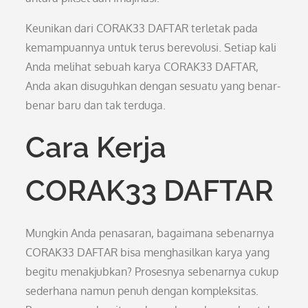
Keunikan dari CORAK33 DAFTAR terletak pada
kemampuannya untuk terus berevolusi. Setiap kali
Anda melihat sebuah karya CORAK33 DAFTAR,
Anda akan disuguhkan dengan sesuatu yang benar-
benar baru dan tak terduga.
Cara Kerja
CORAK33 DAFTAR
Mungkin Anda penasaran, bagaimana sebenarnya
CORAK33 DAFTAR bisa menghasilkan karya yang
begitu menakjubkan? Prosesnya sebenarnya cukup
sederhana namun penuh dengan kompleksitas.