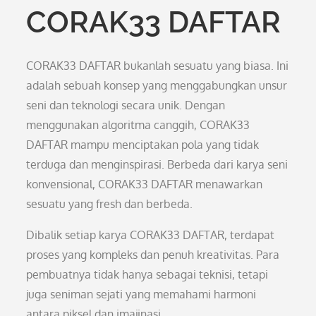
CORAK33 DAFTAR
CORAK33 DAFTAR bukanlah sesuatu yang biasa. Ini
adalah sebuah konsep yang menggabungkan unsur
seni dan teknologi secara unik. Dengan
menggunakan algoritma canggih, CORAK33
DAFTAR mampu menciptakan pola yang tidak
terduga dan menginspirasi. Berbeda dari karya seni
konvensional, CORAK33 DAFTAR menawarkan
sesuatu yang fresh dan berbeda.
Dibalik setiap karya CORAK33 DAFTAR, terdapat
proses yang kompleks dan penuh kreativitas. Para
pembuatnya tidak hanya sebagai teknisi, tetapi
juga seniman sejati yang memahami harmoni
antara piksel dan imajinasi.