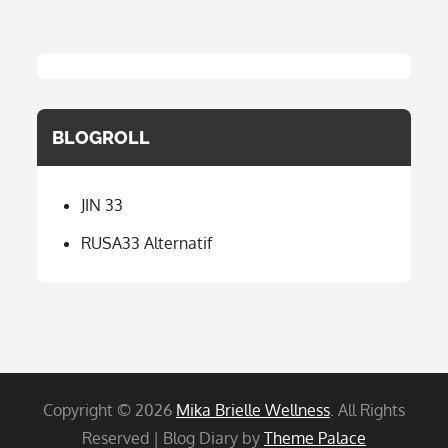
BLOGROLL
JIN 33
RUSA33 Alternatif
Copyright © 2026
Mika Brielle Wellness
. All Rights
Reserved | Blog Diary by
Theme Palace