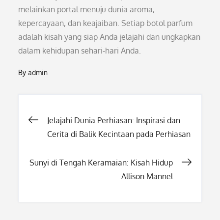
melainkan portal menuju dunia aroma,
kepercayaan, dan keajaiban. Setiap botol parfum
adalah kisah yang siap Anda jelajahi dan ungkapkan
dalam kehidupan sehari-hari Anda.
By
admin
Post
Jelajahi Dunia Perhiasan: Inspirasi dan
Cerita di Balik Kecintaan pada Perhiasan
navigation
Sunyi di Tengah Keramaian: Kisah Hidup
Allison Mannel