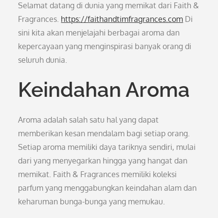
Selamat datang di dunia yang memikat dari Faith &
Fragrances.
https://faithandtimfragrances.com
Di
sini kita akan menjelajahi berbagai aroma dan
kepercayaan yang menginspirasi banyak orang di
seluruh dunia.
Keindahan Aroma
Aroma adalah salah satu hal yang dapat
memberikan kesan mendalam bagi setiap orang.
Setiap aroma memiliki daya tariknya sendiri, mulai
dari yang menyegarkan hingga yang hangat dan
memikat. Faith & Fragrances memiliki koleksi
parfum yang menggabungkan keindahan alam dan
keharuman bunga-bunga yang memukau.