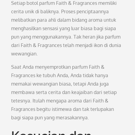
Setiap botol parfum Faith & Fragrances memiliki
cerita unik di baliknya. Proses penciptaannya
melibatkan para ahli dalam bidang aroma untuk
menghasilkan sensasi yang luar biasa bagi siapa
pun yang menggunakannya. Tak heran jika parfum
dari Faith & Fragrances telah menjadi ikon di dunia
wewangian.
Saat Anda menyemprotkan parfum Faith &
Fragrances ke tubuh Anda, Anda tidak hanya
memakai wewangian biasa, tetapi Anda juga
membawa serta cerita dan keajaiban dari setiap
tetesnya. Itulah mengapa aroma dari Faith &
Fragrances begitu istimewa dan tak terlupakan
bagi siapa pun yang merasakannya.