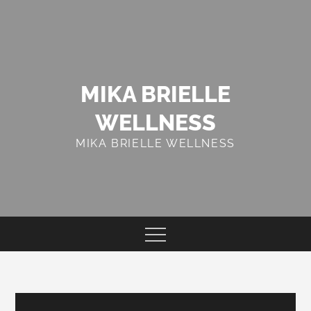
Skip
to
content
MIKA BRIELLE
WELLNESS
MIKA BRIELLE WELLNESS