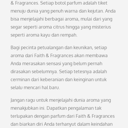
& Fragrances. Setiap botol parfum adalah tiket
menuju dunia yang penuh warna dan kejutan. Anda
bisa menjelajahi berbagai aroma, mulai dari yang
segar seperti aroma citrus hingga yang misterius
seperti aroma kayu dan rempah.
Bagi pecinta petualangan dan keunikan, setiap
aroma dari Faith & Fragrances akan membawa
Anda merasakan sensasi yang belum pernah
dirasakan sebelumnya. Setiap tetesnya adalah
cerminan dari keberanian dan keinginan untuk
selalu mencari hal baru.
Jangan ragu untuk menjelajahi dunia aroma yang
menakjubkan ini. Dapatkan pengalaman tak
terlupakan dengan parfum dari Faith & Fragrances
dan biarkan diri Anda terhanyut dalam keindahan