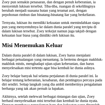
Zoey pun semakin penasaran, dan dengan penuh keberanian, ia
menyentuh lukisan tersebut. Tiba-tiba, ruangan di sekelilingnya
berubah menjadi suasana hutan yang teramat asri, dengan
pepohonan rimbun dan binatang-binatang liar yang berkeliaran.
Ternyata, lukisan itu memiliki kekuatan untuk memindahkan siapa
pun yang menyentuhnya ke dalam dunia paralel yang tercipta di
dalam lukisan tersebut. Zoey terkejut namun juga takjub dengan
kekuatan luar biasa yang dimiliki oleh lukisan itu.
Misi Menemukan Keluar
Dalam dunia paralel di dalam lukisan, Zoey harus menjalani
berbagai petualangan yang menantang. Ia bertemu dengan makhluk-
makhluk mistis, menghadapi ujian-ujian keberanian, dan harus
menyelesaikan misi tertentu agar bisa kembali ke dunia aslinya.
Zoey belajar banyak hal selama perjalanan di dunia paralel ini. Ia
belajar tentang keberanian, kesabaran, dan pentingnya percaya pada
diri sendiri. Setiap langkah yang dia ambil memberinya pengalaman
berharga yang tak akan pernah ia lupakan.
Akhirnya, setelah melewati berbagai rintangan dan ujian, Zoey
berhasil menyelesaikan misi tersebut dan kembali ke dunia nyata.
Dengan membawa pengalaman baru dan kekuatan yang diperoleh