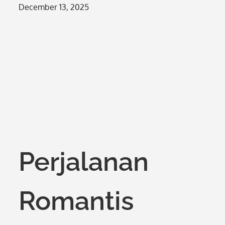
Posted
December 13, 2025
on
Perjalanan
Romantis