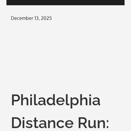
Posted
December 13, 2025
on
Philadelphia
Distance Run: