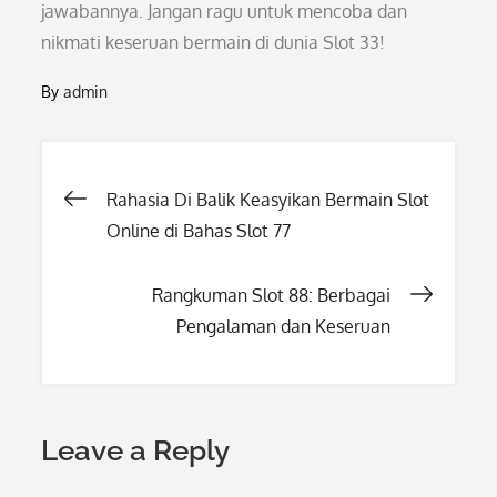
jawabannya. Jangan ragu untuk mencoba dan
nikmati keseruan bermain di dunia Slot 33!
By
admin
Post
Rahasia Di Balik Keasyikan Bermain Slot
Online di Bahas Slot 77
navigation
Rangkuman Slot 88: Berbagai
Pengalaman dan Keseruan
Leave a Reply