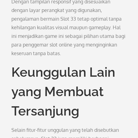
Dengan tampilan responsif yang disesuaikan
dengan layar perangkat yang digunakan,
pengalaman bermain Slot 33 tetap optimal tanpa
kehilangan kualitas visual maupun gameplay. Hal
ini menjadikan game ini sebagai pilihan utama bagi
para penggemar slot online yang menginginkan
keseruan tanpa batas.
Keunggulan Lain
yang Membuat
Tersanjung
Selain fitur-fitur unggulan yang telah disebutkan