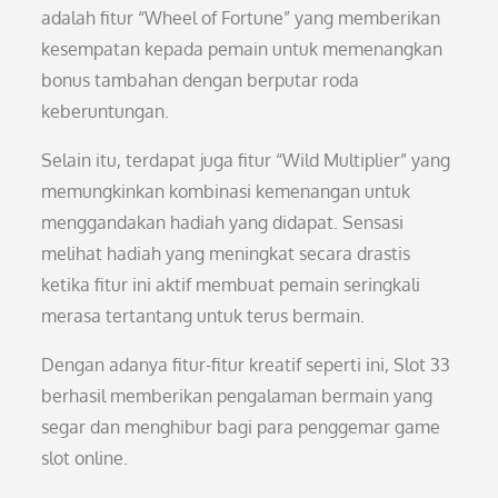
adalah fitur “Wheel of Fortune” yang memberikan
kesempatan kepada pemain untuk memenangkan
bonus tambahan dengan berputar roda
keberuntungan.
Selain itu, terdapat juga fitur “Wild Multiplier” yang
memungkinkan kombinasi kemenangan untuk
menggandakan hadiah yang didapat. Sensasi
melihat hadiah yang meningkat secara drastis
ketika fitur ini aktif membuat pemain seringkali
merasa tertantang untuk terus bermain.
Dengan adanya fitur-fitur kreatif seperti ini, Slot 33
berhasil memberikan pengalaman bermain yang
segar dan menghibur bagi para penggemar game
slot online.