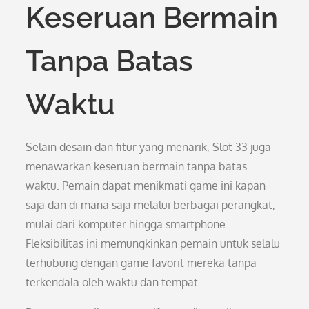
Keseruan Bermain
Tanpa Batas
Waktu
Selain desain dan fitur yang menarik, Slot 33 juga
menawarkan keseruan bermain tanpa batas
waktu. Pemain dapat menikmati game ini kapan
saja dan di mana saja melalui berbagai perangkat,
mulai dari komputer hingga smartphone.
Fleksibilitas ini memungkinkan pemain untuk selalu
terhubung dengan game favorit mereka tanpa
terkendala oleh waktu dan tempat.