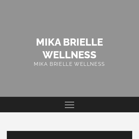
Skip
to
content
MIKA BRIELLE
WELLNESS
MIKA BRIELLE WELLNESS