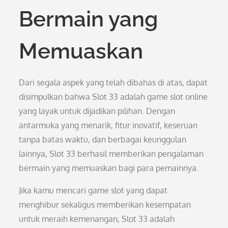
Bermain yang
Memuaskan
Dari segala aspek yang telah dibahas di atas, dapat
disimpulkan bahwa Slot 33 adalah game slot online
yang layak untuk dijadikan pilihan. Dengan
antarmuka yang menarik, fitur inovatif, keseruan
tanpa batas waktu, dan berbagai keunggulan
lainnya, Slot 33 berhasil memberikan pengalaman
bermain yang memuaskan bagi para pemainnya.
Jika kamu mencari game slot yang dapat
menghibur sekaligus memberikan kesempatan
untuk meraih kemenangan, Slot 33 adalah