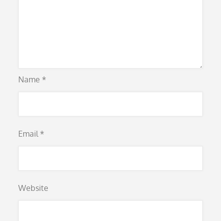
Name
*
Email
*
Website