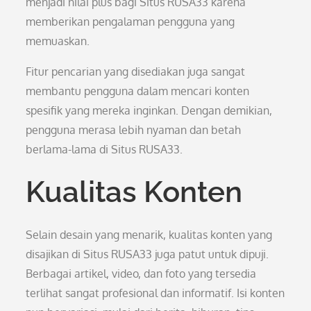
menjadi nilai plus bagi Situs RUSA33 karena
memberikan pengalaman pengguna yang
memuaskan.
Fitur pencarian yang disediakan juga sangat
membantu pengguna dalam mencari konten
spesifik yang mereka inginkan. Dengan demikian,
pengguna merasa lebih nyaman dan betah
berlama-lama di Situs RUSA33.
Kualitas Konten
Selain desain yang menarik, kualitas konten yang
disajikan di Situs RUSA33 juga patut untuk dipuji.
Berbagai artikel, video, dan foto yang tersedia
terlihat sangat profesional dan informatif. Isi konten