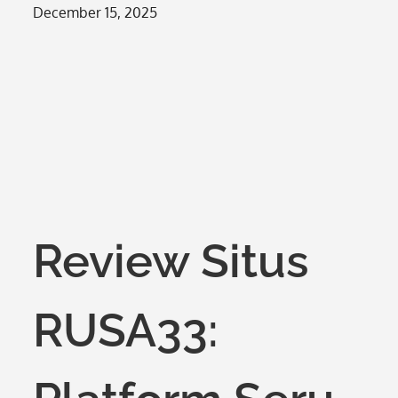
Posted
December 15, 2025
on
Review Situs
RUSA33: