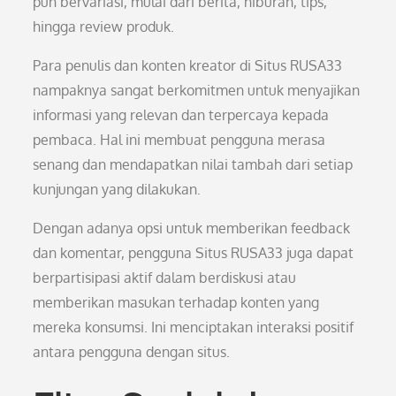
pun bervariasi, mulai dari berita, hiburan, tips,
hingga review produk.
Para penulis dan konten kreator di Situs RUSA33
nampaknya sangat berkomitmen untuk menyajikan
informasi yang relevan dan terpercaya kepada
pembaca. Hal ini membuat pengguna merasa
senang dan mendapatkan nilai tambah dari setiap
kunjungan yang dilakukan.
Dengan adanya opsi untuk memberikan feedback
dan komentar, pengguna Situs RUSA33 juga dapat
berpartisipasi aktif dalam berdiskusi atau
memberikan masukan terhadap konten yang
mereka konsumsi. Ini menciptakan interaksi positif
antara pengguna dengan situs.