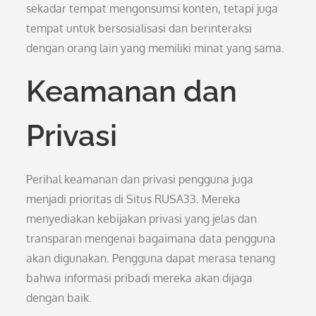
sekadar tempat mengonsumsi konten, tetapi juga
tempat untuk bersosialisasi dan berinteraksi
dengan orang lain yang memiliki minat yang sama.
Keamanan dan
Privasi
Perihal keamanan dan privasi pengguna juga
menjadi prioritas di Situs RUSA33. Mereka
menyediakan kebijakan privasi yang jelas dan
transparan mengenai bagaimana data pengguna
akan digunakan. Pengguna dapat merasa tenang
bahwa informasi pribadi mereka akan dijaga
dengan baik.