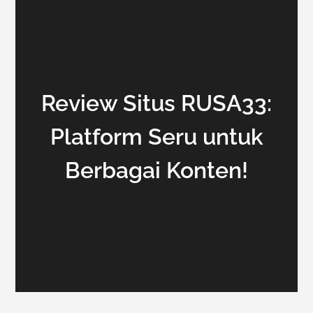
Review Situs RUSA33:
Platform Seru untuk
Berbagai Konten!