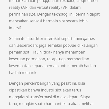
menarik adalah penggunaan teknologi augmented
reality (AR) dan virtual reality (VR) dalam
permainan slot. Dengan teknologi ini, pemain dapat
merasakan sensasi bermain slot secara lebih
imersif.
Selain itu, fitur-fitur interaktif seperti mini games
dan leaderboard juga semakin populer di kalangan
pemain slot. Hal ini tidak hanya menambah
keseruan permainan, tetapi juga memberikan
kesempatan kepada pemain untuk meraih hadiah-
hadiah menarik.
Dengan perkembangan yang pesat ini, bisa
dipastikan bahwa industri slot akan terus
mengalami transformasi di masa depan. Siapa
tahu, mungkin suatu hari nanti kita akan melihat