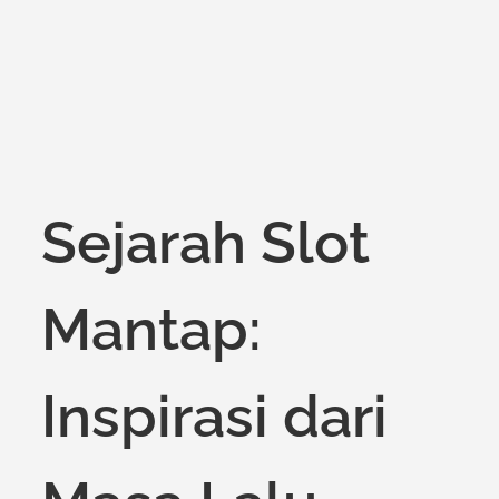
Sejarah Slot
Mantap:
Inspirasi dari