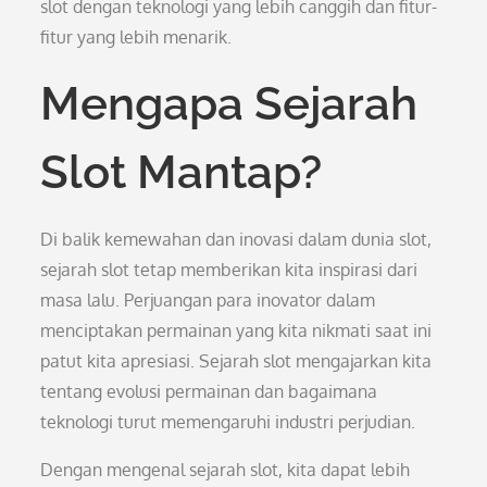
slot dengan teknologi yang lebih canggih dan fitur-
fitur yang lebih menarik.
Mengapa Sejarah
Slot Mantap?
Di balik kemewahan dan inovasi dalam dunia slot,
sejarah slot tetap memberikan kita inspirasi dari
masa lalu. Perjuangan para inovator dalam
menciptakan permainan yang kita nikmati saat ini
patut kita apresiasi. Sejarah slot mengajarkan kita
tentang evolusi permainan dan bagaimana
teknologi turut memengaruhi industri perjudian.
Dengan mengenal sejarah slot, kita dapat lebih