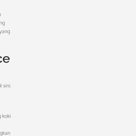
h
ang
 yang
ce
 sini.
 koki
ngkan