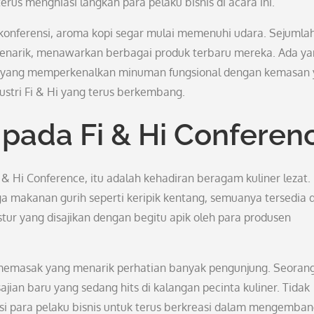
erus menghiasi langkah para pelaku bisnis di acara ini.
konferensi, aroma kopi segar mulai memenuhi udara. Sejumla
 menarik, menawarkan berbagai produk terbaru mereka. Ada y
a yang memperkenalkan minuman fungsional dengan kemasan
stri Fi & Hi yang terus berkembang.
 pada Fi & Hi Conferen
i & Hi Conference, itu adalah kehadiran beragam kuliner lezat.
ga makanan gurih seperti keripik kentang, semuanya tersedia di
tur yang disajikan dengan begitu apik oleh para produsen
o memasak yang menarik perhatian banyak pengunjung. Seorang
an baru yang sedang hits di kalangan pecinta kuliner. Tidak
asi para pelaku bisnis untuk terus berkreasi dalam mengemba