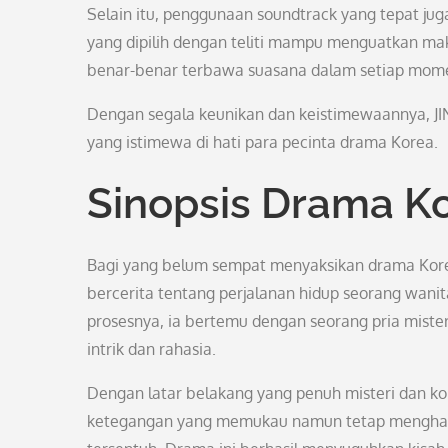
Selain itu, penggunaan soundtrack yang tepat ju
yang dipilih dengan teliti mampu menguatkan mak
benar-benar terbawa suasana dalam setiap mom
Dengan segala keunikan dan keistimewaannya, JI
yang istimewa di hati para pecinta drama Korea.
Sinopsis Drama K
Bagi yang belum sempat menyaksikan drama Korea 
bercerita tentang perjalanan hidup seorang wanit
prosesnya, ia bertemu dengan seorang pria mis
intrik dan rahasia.
Dengan latar belakang yang penuh misteri dan ko
ketegangan yang memukau namun tetap mengha