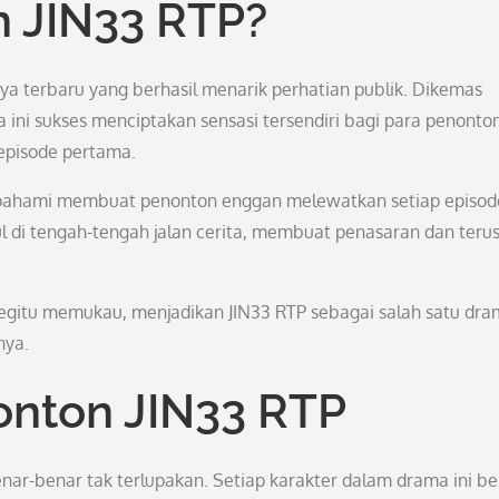
 JIN33 RTP?
a terbaru yang berhasil menarik perhatian publik. Dikemas
a ini sukses menciptakan sensasi tersendiri bagi para penonto
 episode pertama.
ipahami membuat penonton enggan melewatkan setiap episod
l di tengah-tengah jalan cerita, membuat penasaran dan teru
egitu memukau, menjadikan JIN33 RTP sebagai salah satu dr
nya.
nton JIN33 RTP
r-benar tak terlupakan. Setiap karakter dalam drama ini ber