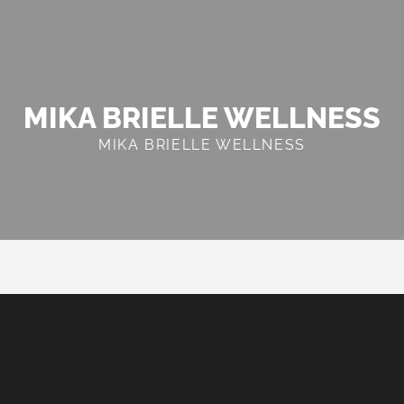
MIKA BRIELLE WELLNESS
MIKA BRIELLE WELLNESS