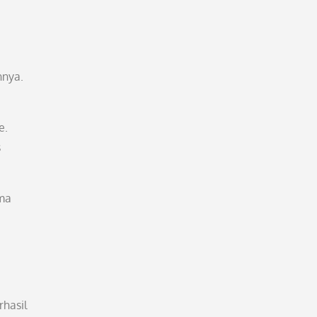
nnya.
e.
s
ama
hasil