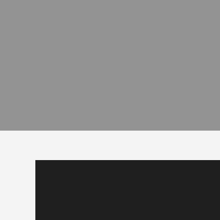
Skip
to
content