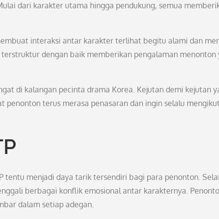
lai dari karakter utama hingga pendukung, semua memberi
mbuat interaksi antar karakter terlihat begitu alami dan men
ang terstruktur dengan baik memberikan pengalaman menonton
ngat di kalangan pecinta drama Korea. Kejutan demi kejutan 
t penonton terus merasa penasaran dan ingin selalu mengikut
TP
 tentu menjadi daya tarik tersendiri bagi para penonton. Sela
menggali berbagai konflik emosional antar karakternya. Penont
mbar dalam setiap adegan.