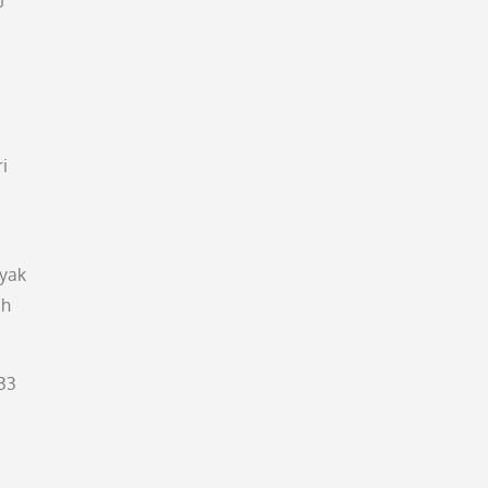
u
i
ayak
eh
N33