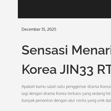
Posted
December 15, 2025
on
Sensasi Menari
Korea JIN33 R
Apakah kamu salah satu penggemar drama Korea ya
lagi dengan drama Korea terbaru yang sedang hits
banyak penonton dengan alur cerita yang unik 