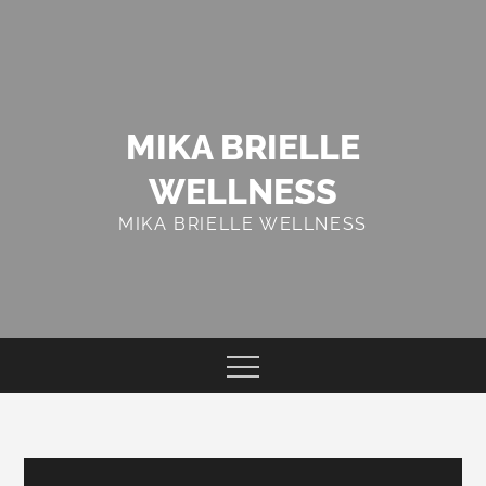
Skip
to
content
MIKA BRIELLE
WELLNESS
MIKA BRIELLE WELLNESS