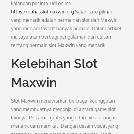
kalangan pecinta judi online.
https://bahasslotmaxwin.org
Salah satu pilihan
yang menarik adalah permainan slot dari Maxwin,
yang menjadi favorit banyak pemain. Dalam artikel
ini, saya akan berbagi pengalaman dan ulasan
tentang bermain slot Maxwin yang menarik.
Kelebihan Slot
Maxwin
Slot Maxwin menawarkan berbagai keunggulan
yang membuatnya menonjol di antara game slot
lainnya. Pertama, grafis yang ditampilkan sangat
menarik dan memikat. Dengan desain visual yang