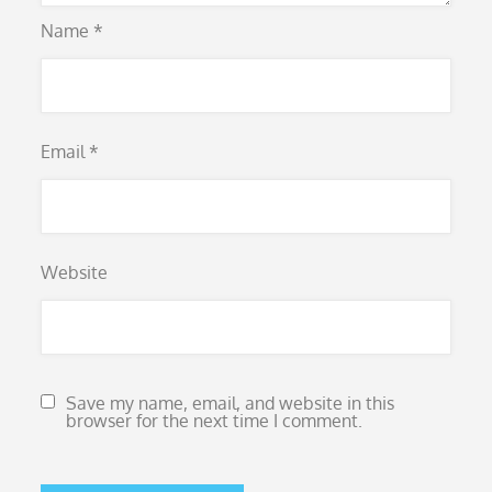
Name
*
Email
*
Website
Save my name, email, and website in this
browser for the next time I comment.