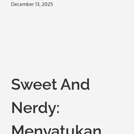
Posted
December 13, 2025
on
Sweet And
Nerdy:
Menyatukan