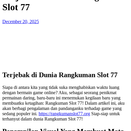
Slot 77
Posted
December 20, 2025
on
Terjebak di Dunia Rangkuman Slot 77
Siapa di antara kita yang tidak suka menghabiskan waktu luang
dengan bermain game online? Aku, sebagai seorang penikmat
permainan daring, baru-baru ini menemukan kegilaan baru yang
membuatku ketagihan: Rangkuman Slot 77! Dalam artikel ini, aku
akan berbagi pengalaman dan pandanganku terhadap game yang
sedang populer ini.
https://rangkumanslot77.org
Siap-siap untuk
terhanyut dalam dunia Rangkuman Slot 77!