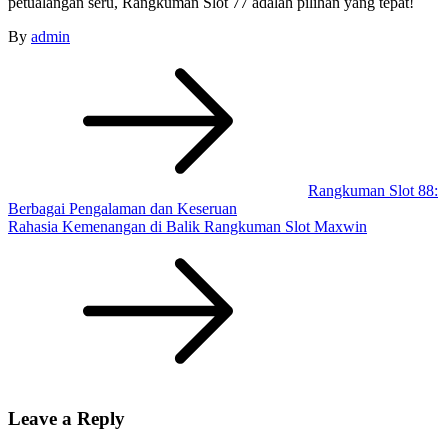
petualangan seru, Rangkuman Slot 77 adalah pilihan yang tepat!
By
admin
Post
navigation
Rangkuman Slot 88:
Berbagai Pengalaman dan Keseruan
Rahasia Kemenangan di Balik Rangkuman Slot Maxwin
Leave a Reply