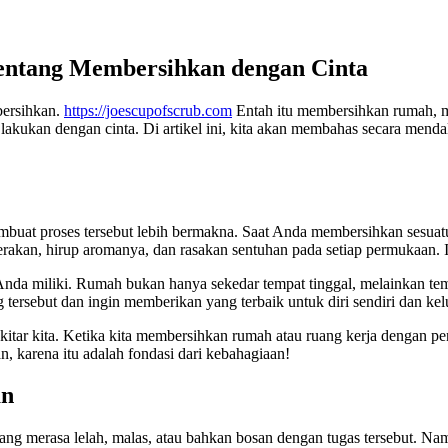
Tentang Membersihkan dengan Cinta
bersihkan.
https://joescupofscrub.com
Entah itu membersihkan rumah, m
 lakukan dengan cinta. Di artikel ini, kita akan membahas secara men
uat proses tersebut lebih bermakna. Saat Anda membersihkan sesuatu d
akan, hirup aromanya, dan rasakan sentuhan pada setiap permukaan. I
Anda miliki. Rumah bukan hanya sekedar tempat tinggal, melainkan t
tersebut dan ingin memberikan yang terbaik untuk diri sendiri dan kel
kitar kita. Ketika kita membersihkan rumah atau ruang kerja dengan pe
 karena itu adalah fondasi dari kebahagiaan!
an
ang merasa lelah, malas, atau bahkan bosan dengan tugas tersebut. N