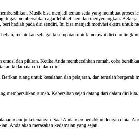
membersihkan. Musik bisa menjadi teman setia yang membuat proses 
agi tugas membersihkan agar lebih efisien dan menyenangkan. Bekerja b
, beri hadiah pada diri sendiri. Ini bisa menjadi motivasi ekstra untuk 
i beban, melainkan sebagai kesempatan untuk merawat diri dan lingkung
 emosi dan pikiran. Ketika Anda membersihkan rumah, coba bersihkan j
akan kedamaian di dalam diri.
. Berikan ruang untuk kesalahan dan pelajaran, dan teruslah bergerak m
ng membersihkan rumah. Kebersihan sejati datang dari dalam diri kita.
alanan menuju ketenangan. Saat Anda membersihkan dengan cinta, Anda
ikian, Anda akan merasakan kedamaian yang sejati.