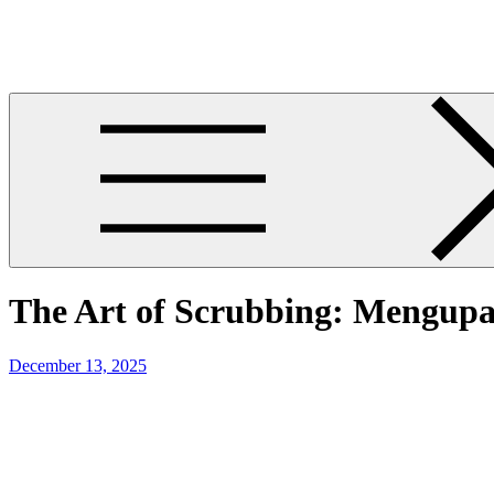
Skip
Mika Brielle Wellness
to
Mika Brielle Wellness
content
The Art of Scrubbing: Mengup
Posted
December 13, 2025
on