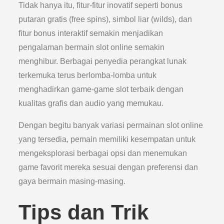
Tidak hanya itu, fitur-fitur inovatif seperti bonus
putaran gratis (free spins), simbol liar (wilds), dan
fitur bonus interaktif semakin menjadikan
pengalaman bermain slot online semakin
menghibur. Berbagai penyedia perangkat lunak
terkemuka terus berlomba-lomba untuk
menghadirkan game-game slot terbaik dengan
kualitas grafis dan audio yang memukau.
Dengan begitu banyak variasi permainan slot online
yang tersedia, pemain memiliki kesempatan untuk
mengeksplorasi berbagai opsi dan menemukan
game favorit mereka sesuai dengan preferensi dan
gaya bermain masing-masing.
Tips dan Trik