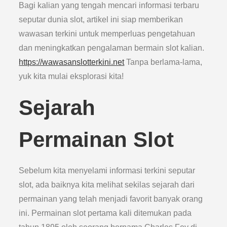
Bagi kalian yang tengah mencari informasi terbaru
seputar dunia slot, artikel ini siap memberikan
wawasan terkini untuk memperluas pengetahuan
dan meningkatkan pengalaman bermain slot kalian.
https://wawasanslotterkini.net
Tanpa berlama-lama,
yuk kita mulai eksplorasi kita!
Sejarah
Permainan Slot
Sebelum kita menyelami informasi terkini seputar
slot, ada baiknya kita melihat sekilas sejarah dari
permainan yang telah menjadi favorit banyak orang
ini. Permainan slot pertama kali ditemukan pada