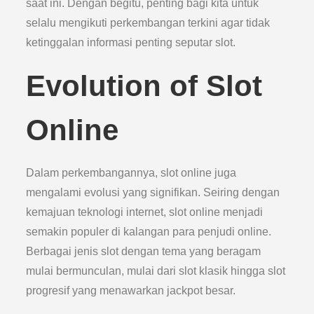
saat ini. Dengan begitu, penting bagi kita untuk
selalu mengikuti perkembangan terkini agar tidak
ketinggalan informasi penting seputar slot.
Evolution of Slot
Online
Dalam perkembangannya, slot online juga
mengalami evolusi yang signifikan. Seiring dengan
kemajuan teknologi internet, slot online menjadi
semakin populer di kalangan para penjudi online.
Berbagai jenis slot dengan tema yang beragam
mulai bermunculan, mulai dari slot klasik hingga slot
progresif yang menawarkan jackpot besar.