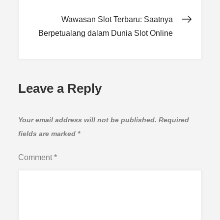
navigation
Wawasan Slot Terbaru: Saatnya
Berpetualang dalam Dunia Slot Online
Leave a Reply
Your email address will not be published.
Required
fields are marked
*
Comment
*