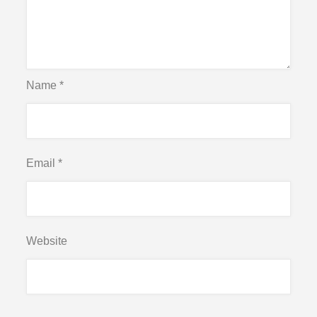
Name
*
Email
*
Website