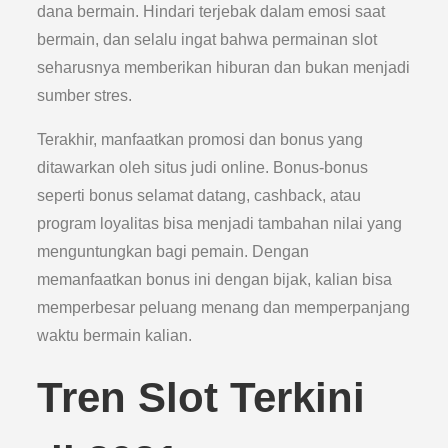
dana bermain. Hindari terjebak dalam emosi saat
bermain, dan selalu ingat bahwa permainan slot
seharusnya memberikan hiburan dan bukan menjadi
sumber stres.
Terakhir, manfaatkan promosi dan bonus yang
ditawarkan oleh situs judi online. Bonus-bonus
seperti bonus selamat datang, cashback, atau
program loyalitas bisa menjadi tambahan nilai yang
menguntungkan bagi pemain. Dengan
memanfaatkan bonus ini dengan bijak, kalian bisa
memperbesar peluang menang dan memperpanjang
waktu bermain kalian.
Tren Slot Terkini