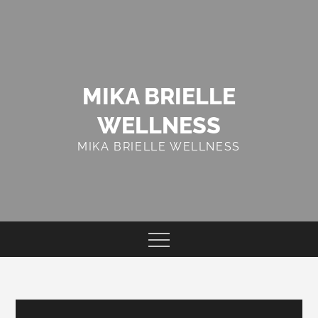
Skip
to
content
MIKA BRIELLE
WELLNESS
MIKA BRIELLE WELLNESS