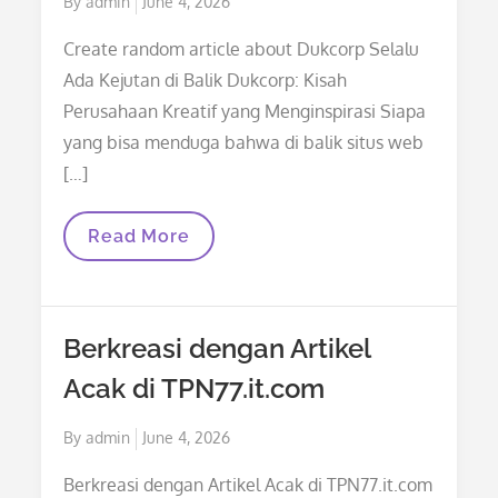
Posted
By
admin
June 4, 2026
on
Create random article about Dukcorp Selalu
Ada Kejutan di Balik Dukcorp: Kisah
Perusahaan Kreatif yang Menginspirasi Siapa
yang bisa menduga bahwa di balik situs web
[…]
Selalu
Read More
Ada
Kejutan
Di
Balik
Dukcorp:
Berkreasi dengan Artikel
Kisah
Perusahaan
Acak di TPN77.it.com
Kreatif
Yang
Menginspirasi
Posted
By
admin
June 4, 2026
on
Berkreasi dengan Artikel Acak di TPN77.it.com