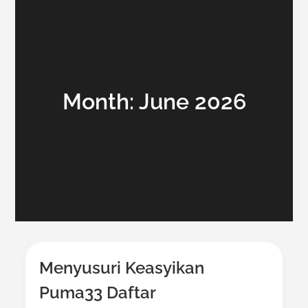
Month:
June 2026
Menyusuri Keasyikan
Puma33 Daftar