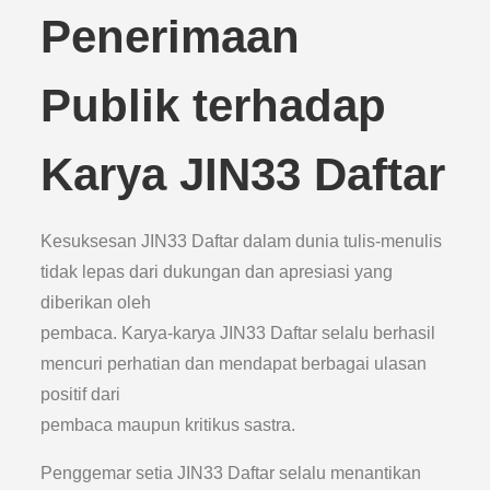
Penerimaan
Publik terhadap
Karya JIN33 Daftar
Kesuksesan JIN33 Daftar dalam dunia tulis-menulis
tidak lepas dari dukungan dan apresiasi yang
diberikan oleh
pembaca. Karya-karya JIN33 Daftar selalu berhasil
mencuri perhatian dan mendapat berbagai ulasan
positif dari
pembaca maupun kritikus sastra.
Penggemar setia JIN33 Daftar selalu menantikan