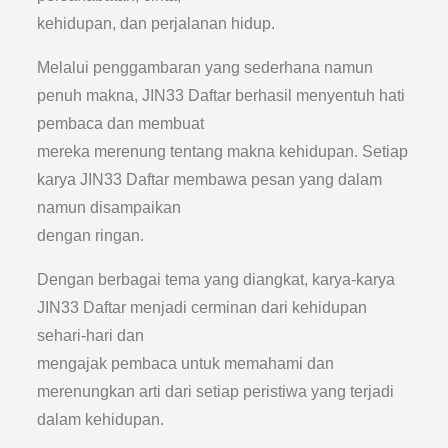
kehidupan, dan perjalanan hidup.
Melalui penggambaran yang sederhana namun
penuh makna, JIN33 Daftar berhasil menyentuh hati
pembaca dan membuat
mereka merenung tentang makna kehidupan. Setiap
karya JIN33 Daftar membawa pesan yang dalam
namun disampaikan
dengan ringan.
Dengan berbagai tema yang diangkat, karya-karya
JIN33 Daftar menjadi cerminan dari kehidupan
sehari-hari dan
mengajak pembaca untuk memahami dan
merenungkan arti dari setiap peristiwa yang terjadi
dalam kehidupan.