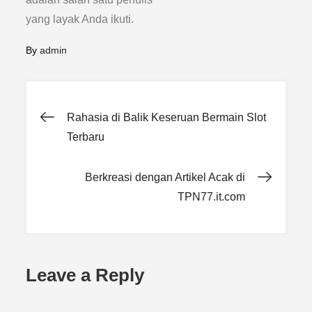
yang layak Anda ikuti.
By
admin
Post
Rahasia di Balik Keseruan Bermain Slot
Terbaru
navigation
Berkreasi dengan Artikel Acak di
TPN77.it.com
Leave a Reply