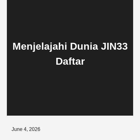
Menjelajahi Dunia JIN33
Daftar
Posted
June 4, 2026
on