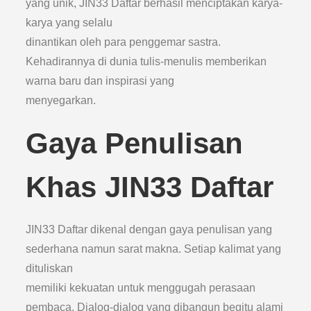
yang unik, JIN33 Daftar berhasil menciptakan karya-
karya yang selalu
dinantikan oleh para penggemar sastra.
Kehadirannya di dunia tulis-menulis memberikan
warna baru dan inspirasi yang
menyegarkan.
Gaya Penulisan
Khas JIN33 Daftar
JIN33 Daftar dikenal dengan gaya penulisan yang
sederhana namun sarat makna. Setiap kalimat yang
dituliskan
memiliki kekuatan untuk menggugah perasaan
pembaca. Dialog-dialog yang dibangun begitu alami