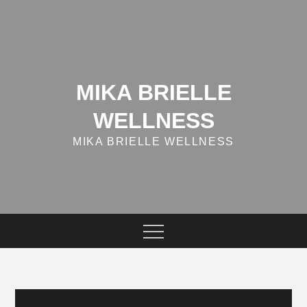
Skip
to
content
MIKA BRIELLE
WELLNESS
MIKA BRIELLE WELLNESS