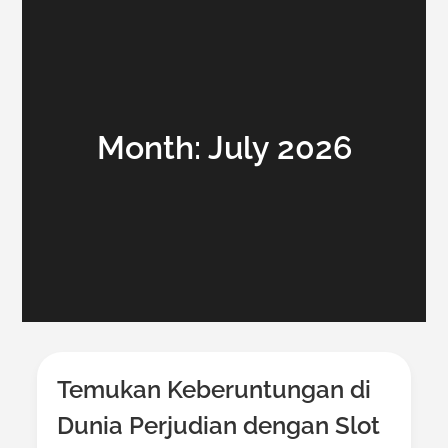
Month:
July 2026
Temukan Keberuntungan di
Dunia Perjudian dengan Slot