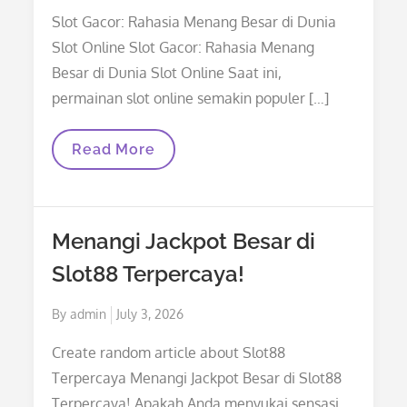
on
Slot Gacor: Rahasia Menang Besar di Dunia
Slot Online Slot Gacor: Rahasia Menang
Besar di Dunia Slot Online Saat ini,
permainan slot online semakin populer […]
Slot
Read More
Gacor:
Rahasia
Menang
Besar
Di
Menangi Jackpot Besar di
Dunia
Slot
Slot88 Terpercaya!
Online
Posted
By
admin
July 3, 2026
on
Create random article about Slot88
Terpercaya Menangi Jackpot Besar di Slot88
Terpercaya! Apakah Anda menyukai sensasi