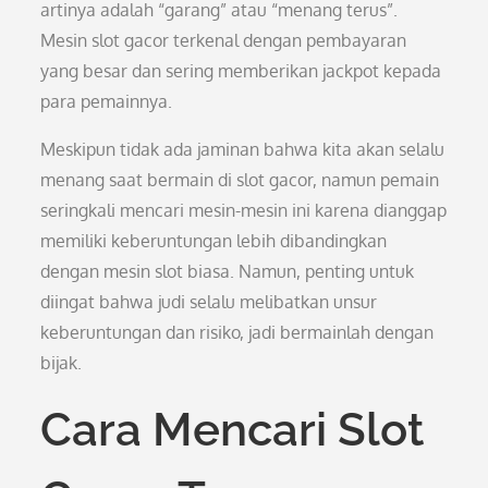
artinya adalah “garang” atau “menang terus”.
Mesin slot gacor terkenal dengan pembayaran
yang besar dan sering memberikan jackpot kepada
para pemainnya.
Meskipun tidak ada jaminan bahwa kita akan selalu
menang saat bermain di slot gacor, namun pemain
seringkali mencari mesin-mesin ini karena dianggap
memiliki keberuntungan lebih dibandingkan
dengan mesin slot biasa. Namun, penting untuk
diingat bahwa judi selalu melibatkan unsur
keberuntungan dan risiko, jadi bermainlah dengan
bijak.
Cara Mencari Slot