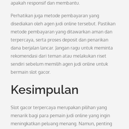
apakah responsif dan membantu.
Perhatikan juga metode pembayaran yang
disediakan oleh agen judi online tersebut. Pastikan
metode pembayaran yang ditawarkan aman dan
terpercaya, serta proses deposit dan penarikan
dana berjalan lancar. Jangan ragu untuk meminta
rekomendasi dari teman atau melakukan riset
sendiri sebelum memilih agen judi online untuk
bermain slot gacor.
Kesimpulan
Slot gacor terpercaya merupakan pilihan yang
menarik bagi para pemain judi online yang ingin
meningkatkan peluang menang. Namun, penting