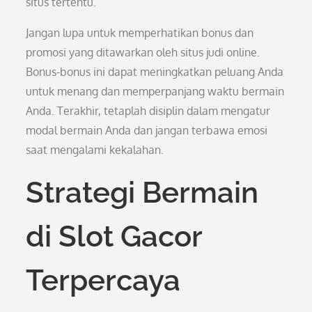
situs tertentu.
Jangan lupa untuk memperhatikan bonus dan
promosi yang ditawarkan oleh situs judi online.
Bonus-bonus ini dapat meningkatkan peluang Anda
untuk menang dan memperpanjang waktu bermain
Anda. Terakhir, tetaplah disiplin dalam mengatur
modal bermain Anda dan jangan terbawa emosi
saat mengalami kekalahan.
Strategi Bermain
di Slot Gacor
Terpercaya