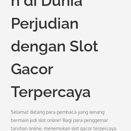
n di Dunia
Perjudian
dengan Slot
Gacor
Terpercaya
Selamat datang para pembaca yang senang
bermain judi slot online! Bagi para penggemar
taruhan online, menemukan slot gacor terpercaya