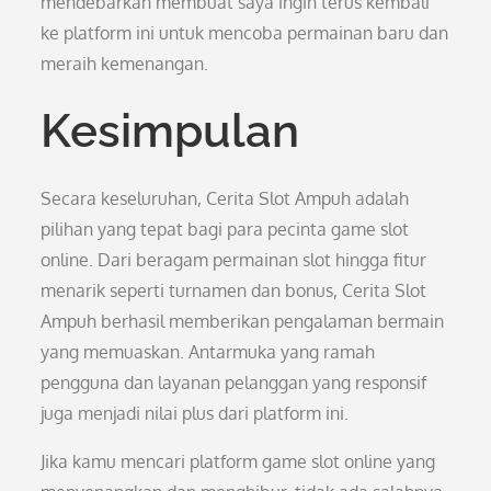
mendebarkan membuat saya ingin terus kembali
ke platform ini untuk mencoba permainan baru dan
meraih kemenangan.
Kesimpulan
Secara keseluruhan, Cerita Slot Ampuh adalah
pilihan yang tepat bagi para pecinta game slot
online. Dari beragam permainan slot hingga fitur
menarik seperti turnamen dan bonus, Cerita Slot
Ampuh berhasil memberikan pengalaman bermain
yang memuaskan. Antarmuka yang ramah
pengguna dan layanan pelanggan yang responsif
juga menjadi nilai plus dari platform ini.
Jika kamu mencari platform game slot online yang