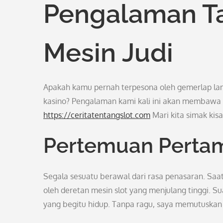
Pengalaman Ta
Mesin Judi
Apakah kamu pernah terpesona oleh gemerlap lampu
kasino? Pengalaman kami kali ini akan membawa k
https://ceritatentangslot.com
Mari kita simak kisa
Pertemuan Pertam
Segala sesuatu berawal dari rasa penasaran. Saat
oleh deretan mesin slot yang menjulang tinggi. 
yang begitu hidup. Tanpa ragu, saya memutuskan 