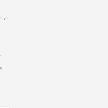
 saya
.
ng