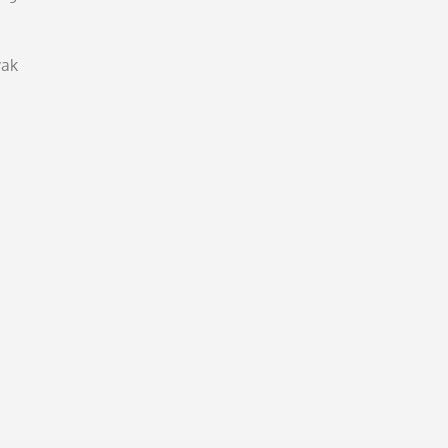
yak
.