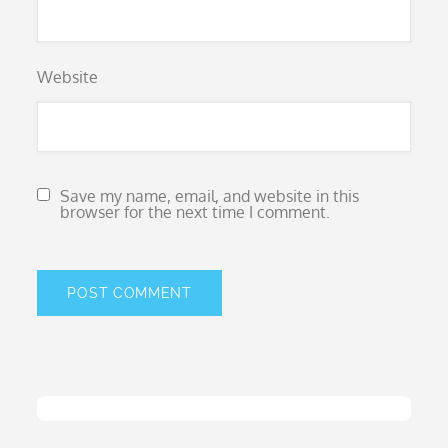
Website
Save my name, email, and website in this
browser for the next time I comment.