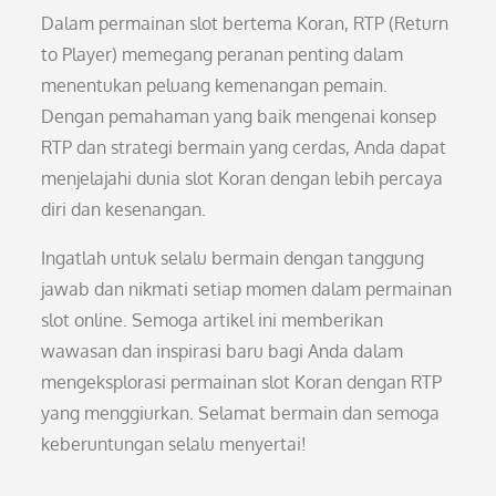
Dalam permainan slot bertema Koran, RTP (Return
to Player) memegang peranan penting dalam
menentukan peluang kemenangan pemain.
Dengan pemahaman yang baik mengenai konsep
RTP dan strategi bermain yang cerdas, Anda dapat
menjelajahi dunia slot Koran dengan lebih percaya
diri dan kesenangan.
Ingatlah untuk selalu bermain dengan tanggung
jawab dan nikmati setiap momen dalam permainan
slot online. Semoga artikel ini memberikan
wawasan dan inspirasi baru bagi Anda dalam
mengeksplorasi permainan slot Koran dengan RTP
yang menggiurkan. Selamat bermain dan semoga
keberuntungan selalu menyertai!