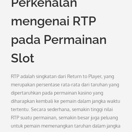
Perkenalan
mengenai RTP
pada Permainan
Slot
RTP adalah singkatan dari Return to Player, yang
merupakan persentase rata-rata dari taruhan yang
dipertaruhkan pada permainan kasino yang
diharapkan kembali ke pemain dalam jangka waktu
tertentu. Secara sederhana, semakin tinggi nilai
RTP suatu permainan, semakin besar juga peluang
untuk pemain memenangkan taruhan dalam jangka