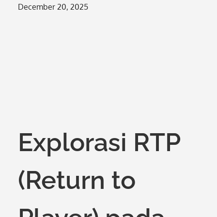
Posted
December 20, 2025
on
Explorasi RTP
(Return to