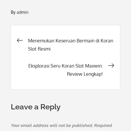
By
admin
Post
Menemukan Keseruan Bermain di Koran
Slot Resmi
navigation
Eksplorasi Seru Koran Slot Maxwin:
Review Lengkap!
Leave a Reply
Your email address will not be published.
Required