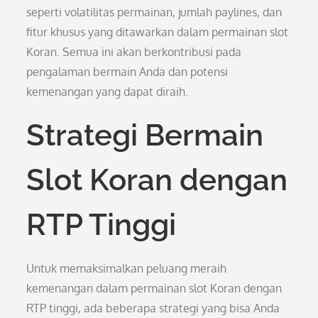
seperti volatilitas permainan, jumlah paylines, dan
fitur khusus yang ditawarkan dalam permainan slot
Koran. Semua ini akan berkontribusi pada
pengalaman bermain Anda dan potensi
kemenangan yang dapat diraih.
Strategi Bermain
Slot Koran dengan
RTP Tinggi
Untuk memaksimalkan peluang meraih
kemenangan dalam permainan slot Koran dengan
RTP tinggi, ada beberapa strategi yang bisa Anda