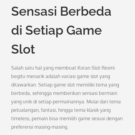
Sensasi Berbeda
di Setiap Game
Slot
Salah satu hal yang membuat Koran Slot Resmi
begitu menarik adalah variasi game slot yang
ditawarkan. Setiap game slot memiliki tema yang
berbeda, sehingga memberikan sensasi bermain
yang unik di setiap permainannya. Mulai dari tema
petualangan, fantasi, hingga tema klasik yang
timeless, pemain bisa memilih game sesuai dengan
preferensi masing-masing.