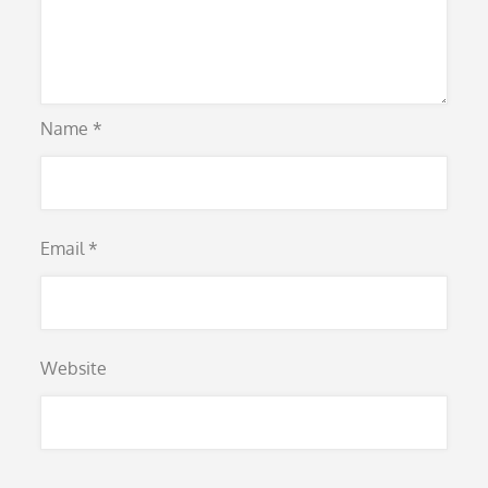
Name
*
Email
*
Website