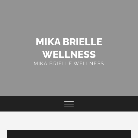
Skip
to
content
MIKA BRIELLE
WELLNESS
MIKA BRIELLE WELLNESS