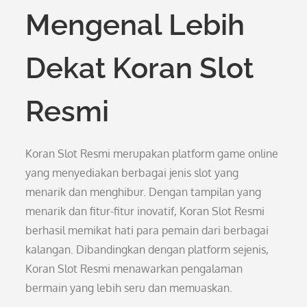
Mengenal Lebih
Dekat Koran Slot
Resmi
Koran Slot Resmi merupakan platform game online
yang menyediakan berbagai jenis slot yang
menarik dan menghibur. Dengan tampilan yang
menarik dan fitur-fitur inovatif, Koran Slot Resmi
berhasil memikat hati para pemain dari berbagai
kalangan. Dibandingkan dengan platform sejenis,
Koran Slot Resmi menawarkan pengalaman
bermain yang lebih seru dan memuaskan.