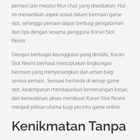
pemain lain melalui fitur chat yang disediakan. Hal
ini menambah aspek sosial dalam bermain game
slot, sehingga pemain dapat berbagi pengalaman
dan tips dengan sesama pengguna Koran Slot
Resmi.
Dengan berbagai keunggulan yang dimiliki, Koran
Slot Resmi berhasil menciptakan lingkungan
bermain yang menyenangkan dan aman bagi
semua pemain. Sensasi berbeda di setiap game
slot, kesempatan mendapatkan kemenangan besar,
dan kemudahan akses membuat Koran Slot Resmi
menjadi pilihan utama bagi pecinta game online.
Kenikmatan Tanpa