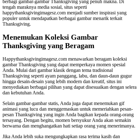
berbagi gambar-gambar Thanksgiving yang penuh makna. Di
tengah maraknya media sosial, situs seperti
happythanksgivingimagesz.com menjadi sumber inspirasi yang
populer untuk mendapatkan berbagai gambar menarik terkait
Thanksgiving.
Menemukan Koleksi Gambar
Thanksgiving yang Beragam
Happythanksgivingimagesz.com menawarkan beragam koleksi
gambar Thanksgiving yang dapat memperkaya momen spesial
Anda. Mulai dari gambar klasik dengan tema tradisional
Thanksgiving seperti ayam panggang, labu, dan daun-daun gugur
hingga desain-desain yang lebih modern dan kreatif, situs ini
menyediakan berbagai pilihan yang dapat disesuaikan dengan selera
dan kebutuhan Anda.
Selain gambar-gambar statis, Anda juga dapat menemukan gif
animasi yang lucu dan menggemaskan untuk memeriahkan pesan-
pesan Thanksgiving yang ingin Anda bagikan kepada orang-orang
tersayang. Dengan begitu, momen bersyukur Anda akan semakin
berwarna dan menghangatkan hati setiap orang yang menerimanya.
Jika Anda lebih suka mengungkapkan rasa terima kasih dan