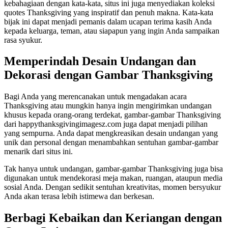
kebahagiaan dengan kata-kata, situs ini juga menyediakan koleksi
quotes Thanksgiving yang inspiratif dan penuh makna. Kata-kata
bijak ini dapat menjadi pemanis dalam ucapan terima kasih Anda
kepada keluarga, teman, atau siapapun yang ingin Anda sampaikan
rasa syukur.
Memperindah Desain Undangan dan
Dekorasi dengan Gambar Thanksgiving
Bagi Anda yang merencanakan untuk mengadakan acara
Thanksgiving atau mungkin hanya ingin mengirimkan undangan
khusus kepada orang-orang terdekat, gambar-gambar Thanksgiving
dari happythanksgivingimagesz.com juga dapat menjadi pilihan
yang sempurna. Anda dapat mengkreasikan desain undangan yang
unik dan personal dengan menambahkan sentuhan gambar-gambar
menarik dari situs ini.
Tak hanya untuk undangan, gambar-gambar Thanksgiving juga bisa
digunakan untuk mendekorasi meja makan, ruangan, ataupun media
sosial Anda. Dengan sedikit sentuhan kreativitas, momen bersyukur
Anda akan terasa lebih istimewa dan berkesan.
Berbagi Kebaikan dan Keriangan dengan