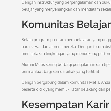
Dengan instruktur yang berpengalaman dan duku
belajar yang menyenangkan dan mendalam sekali
Komunitas Belajar
Selain program-program pembelajaran yang unggu
para siswa dan alumni mereka. Dengan forum disku
menciptakan lingkungan yang mendukung pertum
Alumni Metis sering berbagi pengalaman dan tips
bermanfaat bagi semua pihak yang terlibat.
Dengan bergabung dalam komunitas Metis, Anda tid
peserta didik yang memiliki latar belakang dan 
Kesempatan Karir