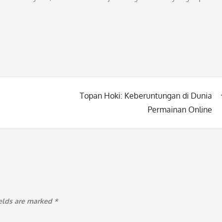
Topan Hoki: Keberuntungan di Dunia
Permainan Online
ields are marked
*