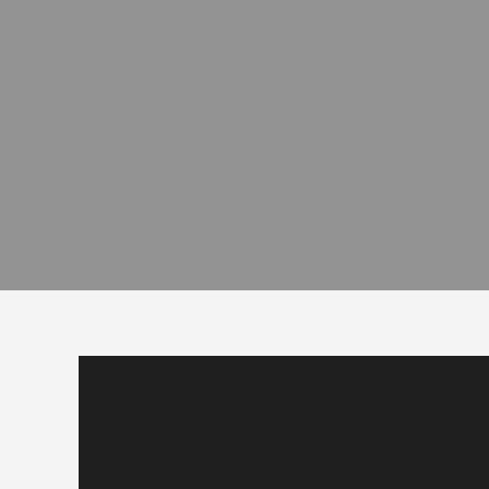
Skip
to
content