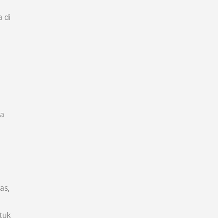
 di
ka
as,
tuk