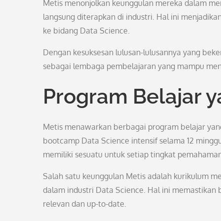
Metis menonjolkan keunggulan mereka dalam mem
langsung diterapkan di industri. Hal ini menjadika
ke bidang Data Science.
Dengan kesuksesan lulusan-lulusannya yang beke
sebagai lembaga pembelajaran yang mampu mence
Program Belajar 
Metis menawarkan berbagai program belajar yang
bootcamp Data Science intensif selama 12 minggu h
memiliki sesuatu untuk setiap tingkat pemahaman
Salah satu keunggulan Metis adalah kurikulum me
dalam industri Data Science. Hal ini memastikan
relevan dan up-to-date.