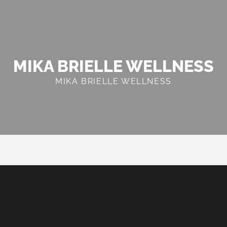
MIKA BRIELLE WELLNESS
MIKA BRIELLE WELLNESS