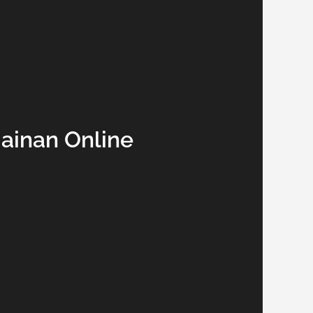
ainan Online