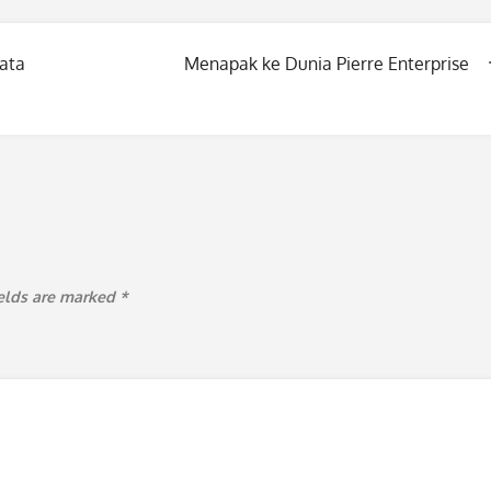
Data
Menapak ke Dunia Pierre Enterprise
ields are marked
*