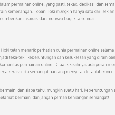
alam permainan online, yang pasti, tekad, dedikasi, dan sem
aih kemenangan. Topan Hoki mungkin hanya satu dari sekian
emberikan inspirasi dan motivasi bagi kita semua.
oki telah menarik perhatian dunia permainan online selama
jadi teka-teki, keberuntungan dan kesuksesan yang diraih ole
omunitas permainan online. Di balik kisahnya, ada pesan mor
erja keras serta semangat pantang menyerah tetaplah kunci
h bermain, dan siapa tahu, mungkin suatu hari, keberuntungan
Selamat bermain, dan jangan pernah kehilangan semangat!