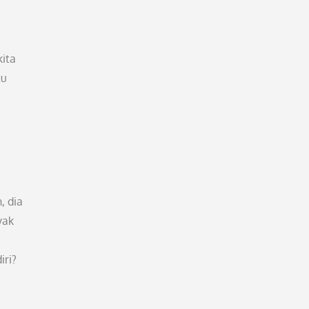
kita
tu
, dia
yak
iri?