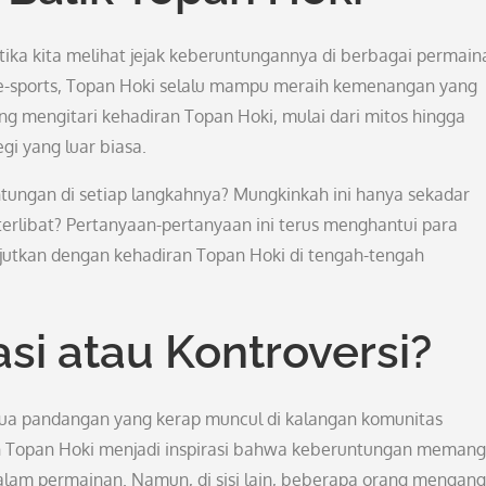
tika kita melihat jejak keberuntungannya di berbagai permain
 e-sports, Topan Hoki selalu mampu meraih kemenangan yang
yang mengitari kehadiran Topan Hoki, mulai dari mitos hingga
gi yang luar biasa.
tungan di setiap langkahnya? Mungkinkah ini hanya sekadar
terlibat? Pertanyaan-pertanyaan ini terus menghantui para
jutkan dengan kehadiran Topan Hoki di tengah-tengah
asi atau Kontroversi?
dua pandangan yang kerap muncul di kalangan komunitas
an Topan Hoki menjadi inspirasi bahwa keberuntungan memang
am permainan. Namun, di sisi lain, beberapa orang mengan