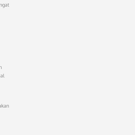
angat
h
al
 akan