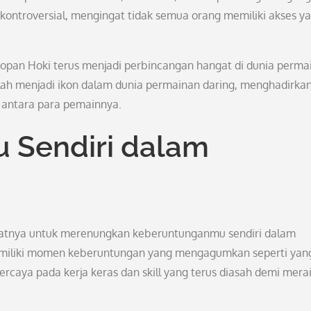
ontroversial, mengingat tidak semua orang memiliki akses y
Topan Hoki terus menjadi perbincangan hangat di dunia perma
elah menjadi ikon dalam dunia permainan daring, menghadirka
 antara para pemainnya.
 Sendiri dalam
aatnya untuk merenungkan keberuntunganmu sendiri dalam
emiliki momen keberuntungan yang mengagumkan seperti yan
ercaya pada kerja keras dan skill yang terus diasah demi mera