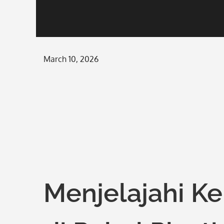
Posted
March 10, 2026
on
Menjelajahi K