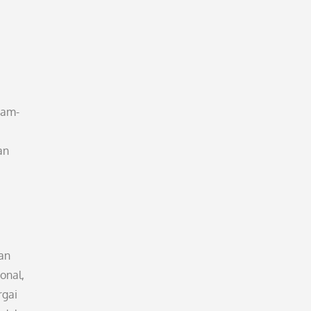
ram-
an
an
onal,
rgai