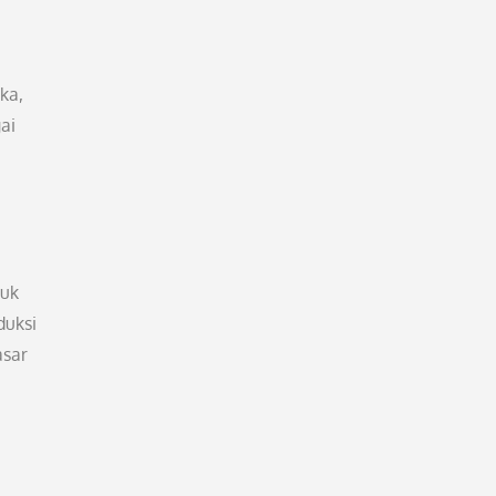
ka,
ai
tuk
duksi
asar