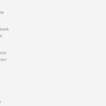
iap
astik
al
otol-
hari-
i